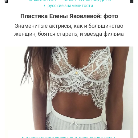
русские знаменитости
Пластика Елены Яковлевой: фото
Знаменитые актрисы, как и большинство
женщин, боятся стареть, и звезда фильма
«Интердевочка» и сериала «Каменская» не
исключение. Елена Яковлева честно
признается, что обращалась к
пластическим хирургам и косметологам, а
инъекции помогли в личной жизни и в
работе.
пластическая хирургия
увеличение груди