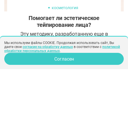
косметология
Помогает ли эстетическое
тейпирование лица?
Эту методику, разработанную еще в
прошлом веке доктором Кензо Касе для
Мы используем файлы COOKIE. Продолжая использовать сайт, Вы
даете свое
согласие на обработку данных
в соответствии с
политикой
реабилитации спортсменов, косметологи
обработки персональных данных
.
взяли на вооружение совсем недавно. По
Согласен
мнению работающих по этой методике
косметологов, она не только справляется с
растяжениями и травмами, но и позволяет
эффективно, безопасно, быстро и недорого
решать эстетические проблемы на лице и
теле. Разбираемся, так ли это.
© 2014-2026
Сервис подбора хирургов