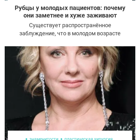
Рубцы у молодых пациентов: почему
они заметнее и хуже заживают
Существует распространённое
заблуждение, что в молодом возрасте
любые следы операций заживают
быстрее и становятся практически
незаметными. На практике пластические
хирурги наблюдают противоположную
картину. Именно у молодых пациентов
рубцы часто формируются ярче, плотнее и
доставляют больше проблем в
долгосрочной перспективе. Причина
кроется не в ошибках врача и не в
особенностях ухода, а в физиологии
молодого организма, которая далеко не
всегда работает в пользу эстетического
результата.
знаменитости
пластическая хирургия