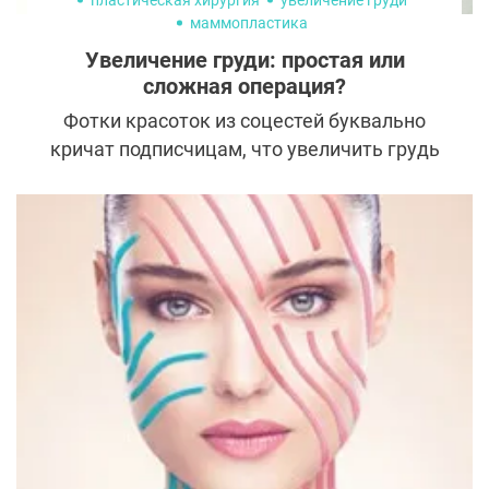
маммопластика
Увеличение груди: простая или
сложная операция?
Фотки красоток из соцестей буквально
кричат подписчицам, что увеличить грудь
легко и беспроблемно. Начитавшись
форумов и пабликов, уверенные в своем
всезнании девушки идут к пластическому
хирургу и в клинике сталкиваются с
трудностями, о которых молчат в
Интернете.