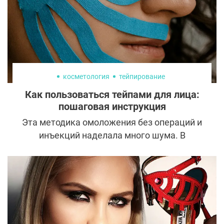
косметология
тейпирование
Как пользоваться тейпами для лица:
пошаговая инструкция
Эта методика омоложения без операций и
инъекций наделала много шума. В
соцсетях и на страницах журналов все
чаще можно встретить девушек,
обклеенных цветными лентами, но есть ли
от этого эффект? Разбираемся, как
работает тейпирование и можно ли с его
помощью самостоятельно скинуть