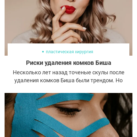
пластическая хирургия
Риски удаления комков Биша
Несколько лет назад точеные скулы после
удаления комков Биша были трендом. Но
время показало, что у этой процедуры
могут быть последствия. Разбираемся, в
каких случаях удаление комков Биша
противопоказано.