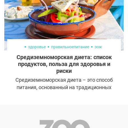
здоровье
правильноепитание
зож
Средиземноморская диета: список
продуктов, польза для здоровья и
риски
Средиземноморская диета – это способ
питания, основанный на традиционных
кухнях стран, граничащих со Средиземным
морем. Было обнаружено, что следование
этой диете снижает риск сердечных
заболеваний и некоторых видов рака,
помогает в потере веса, стабилизирует