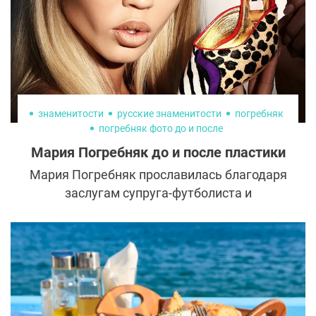
несколько лет.
знаменитости
русские знаменитости
погребняк
погребняк фото до и после
мария погребняк +до +и после пластики
Мария Погребняк до и после пластики
Мария Погребняк прославилась благодаря
заслугам супруга-футболиста и
бесчисленным фото до и после пластики.