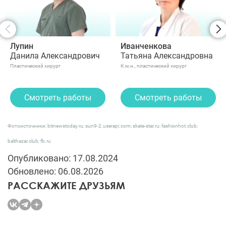
Лупин
Иванченкова
Данила Александрович
Татьяна Александровна
Пластический хирург
К.м.н., пластический хирург
Смотреть работы
Смотреть работы
Фотоисточники: bitnewstoday.ru; sun9-2.userapi.com; skate-star.ru; fashionhot.club;
balthazar.club; fb.ru
Опубликовано: 17.08.2024
Обновлено: 06.08.2026
РАССКАЖИТЕ ДРУЗЬЯМ