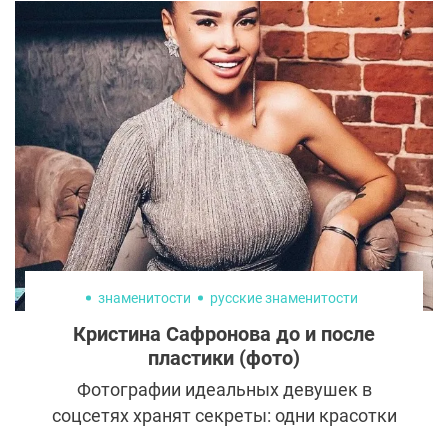
несколько десятилетий. Он известен
благодаря своей красивой внешности и
исключительной харизме, которые
сделали его одним из самых
востребованных актеров в индустрии.
знаменитости
русские знаменитости
Кристина Сафронова до и после
пластики (фото)
Фотографии идеальных девушек в
соцсетях хранят секреты: одни красотки
используют Facetune, вторые часами