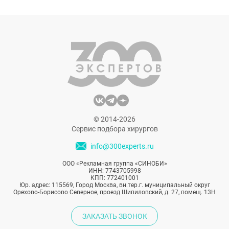
выбирают выигрышные ракурсы, а третьи
решаются на многочисленные
пластические операции. Популярный
блогер Кристина Сафронова откровенно
рассказывает о том, на что ей пришлось
пойти, чтобы завоевать любовь
полумиллиона фолловеров.
© 2014-2026
Сервис подбора хирургов
info@300experts.ru
ООО «Рекламная группа «СИНОБИ»
ИНН: 7743705998
КПП: 772401001
Юр. адрес: 115569, Город Москва, вн.тер.г. муниципальный округ
Орехово-Борисово Северное, проезд Шипиловский, д. 27, помещ. 13Н
ЗАКАЗАТЬ ЗВОНОК