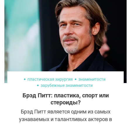
модель и бывшая жена юмориста
Геннадия Ветрова доказывает, что после
расторжения брака жизнь только
начинается. Карина Зверева изменила
образ и сферу деятельности, поклонники
считают, что без помощи пластических
хирургов не обошлось.
пластическая хирургия
знаменитости
зарубежные знаменитости
Брэд Питт: пластика, спорт или
стероиды?
Брэд Питт является одним из самых
узнаваемых и талантливых актеров в
Голливуде. Его карьера охватывает