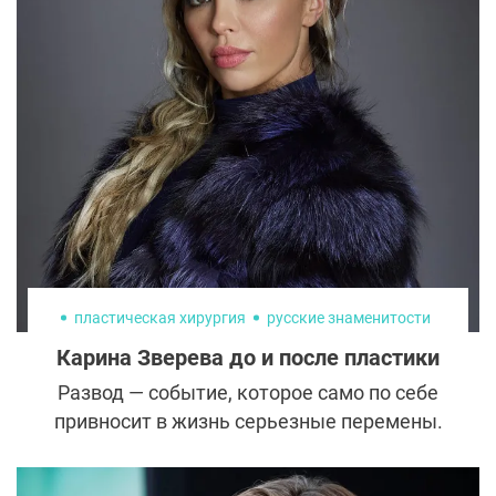
них не только представители шоу-бизнеса,
но и политики. История Петра Порошенко,
который сделал ставку на новый образ в
борьбе за электорат, прямое тому
подтверждение. Только посмотрите, как
похудел, помолодел и преобразился
бывший президент.
пластическая хирургия
русские знаменитости
Карина Зверева до и после пластики
Развод — событие, которое само по себе
привносит в жизнь серьезные перемены.
Но кто сказал, что они обязательно
должны быть негативными? Актриса,