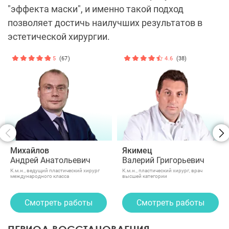
"эффекта маски", и именно такой подход
позволяет достичь наилучших результатов в
эстетической хирургии.
5
(67)
4.6
(38)
Михайлов
Якимец
Андрей Анатольевич
Валерий Григорьевич
К.м.н., ведущий пластический хирург
К.м.н., пластический хирург, врач
международного класса
высшей категории
Смотреть работы
Смотреть работы
ПЕРИОД ВОССТАНОВЛЕНИЯ