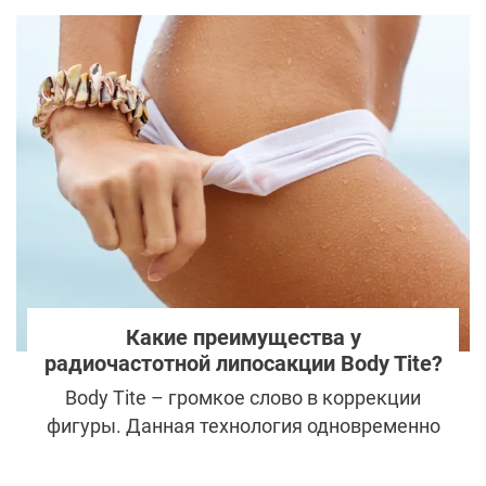
реалити-шоу «Дом-2». Они с завидной
регулярностью увеличивают грудь,
исправляют носы и черты лица с помощью
объемной контурной пластики. У зрителей
же такие трансформации вызывают
вполне резонный вопрос — зачем?
Недавно ведущая телепроекта Ксения
Бородина дала ответ на этот вопрос.
Какие преимущества у
радиочастотной липосакции Body Tite?
Body Tite – громкое слово в коррекции
фигуры. Данная технология одновременно
решает несколько проблем и дает
мгновенный результат. Как же работает