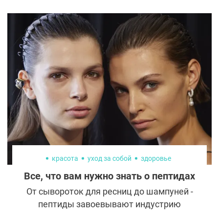
существует одной универсальной
операции, которая из каждой пациентки
могла бы сделать красавицу. Однако, по
мнению знаменитого голливудского
пластического хирурга, телезвезды,
автора бестселлеров и приверженца
холистической медицины Тони Юна, есть
манипуляции, которые точно не стоит
делать никому.
красота
уход за собой
здоровье
Все, что вам нужно знать о пептидах
От сывороток для ресниц до шампуней -
пептиды завоевывают индустрию
красоты!