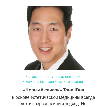
опасные пластические операции
чем опасны пластические операции
жертвы пластических операций
«Черный список» Тони Юна
жертвы пластических операций +до +и после
В основе эстетической медицины всегда
лежит персональный подход. Не