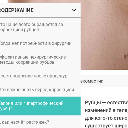
СОДЕРЖАНИЕ
Кто чаще всего обращается за
коррекцией рубцов
Когда нет потребности в хирургии
Эффективные нехирургические
методы коррекции рубцов
Восстановление после процедур
Операция по удалению гинекомастии
Что важно знать перед коррекцией
Рубцы — естестве
Келоид или гипертрофический
рубец?
изменений в теле,
для кого-то стан
А как насчёт растяжек?
существует широ