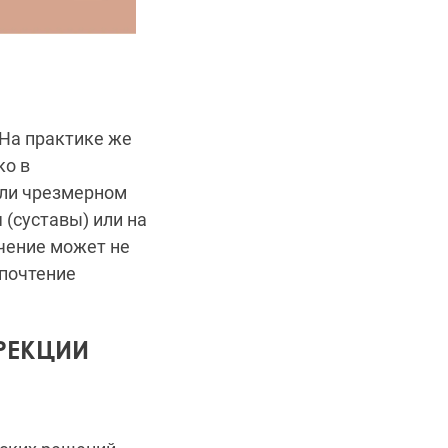
 На практике же
ко в
или чрезмерном
 (суставы) или на
ечение может не
дпочтение
РЕКЦИИ