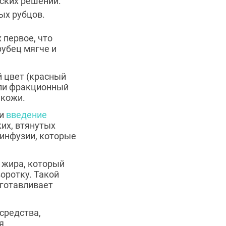
ских решений.
ых рубцов.
 первое, что
убец мягче и
 цвет (красный
или фракционный
 кожи.
и
введение
их, втянутых
инфузии, которые
 жира, который
оротку. Такой
дготавливает
средства,
я