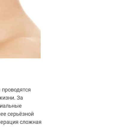
ы проводятся
жизни. За
циальные
ее серьёзной
операция сложная