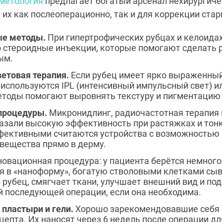
метология
предлагает богатый арсенал нехирургиче
их как послеоперационно, так и для коррекции стар
ые методы.
При гипертрофических рубцах и келоидах
 стероидные инъекции, которые помогают сделать р
ым.
ветовая терапия.
Если рубец имеет ярко выраженный
 используются IPL (интенсивный импульсный свет) 
етоды помогают выровнять текстуру и пигментацию
процедуры.
Микронидлинг, радиочастотная терапия 
азали высокую эффективность при растяжках и тонк
ффективными считаются устройства с возможностью 
вещества прямо в дерму.
овационная процедура: у пациента берётся немного
 в «наноформу», богатую стволовыми клетками сыв
в рубец, смягчает ткани, улучшает внешний вид и по
й последующей операции, если она необходима.
пластыри и гели.
Хорошо зарекомендовавшие себя 
цепта. Их наносят через 6 недель после операции дл