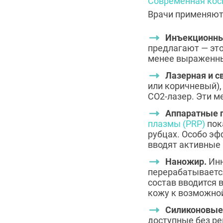
Современная кос
Врачи применяют 
Инъекционн
предлагают — это
менее выраженн
Лазерная и с
или коричневый),
CO2-лазер. Эти м
Аппаратные 
плазмы (PRP)
пок
рубцах. Особо э
вводят активные 
Наножир.
Инн
перерабатывается
состав вводится 
кожу к возможно
Силиконовые 
доступные без ре