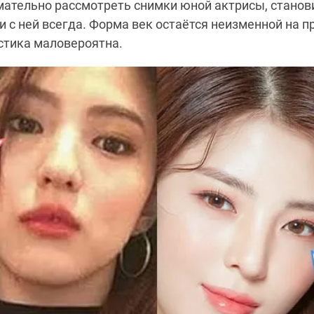
мательно рассмотреть снимки юной актрисы, станов
ли с ней всегда. Форма век остаётся неизменной на 
астика маловероятна.