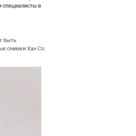
и специалисты в
т быть
ые снимки Хан Со