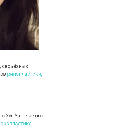
, серьёзных
ков
ринопластики,
о Хи. У неё чётко
аропластике.