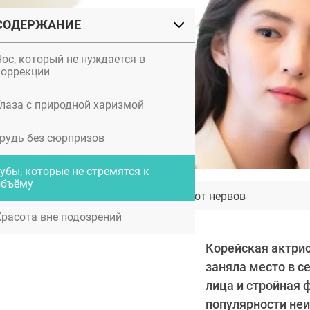
СОДЕРЖАНИЕ
Нос, который не нуждается в
коррекции
Глаза с природной харизмой
Грудь без сюрпризов
убы, которые не стремятся к
объёму
Рефлексотерапия: массаж от нервов
Красота вне подозрений
Корейская актрис
заняла место в с
лица и стройная 
популярности неи