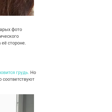
тарых фото
гического
 её стороне.
овится грудь.
Но
ью соответствуют