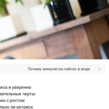
Почему микроиглы сейчас в моде
еса и уверенно
азительные черты
ко с ростом
льно ли актриса