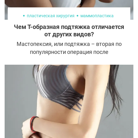
пластическая хирургия
маммопластика
Чем Т-образная подтяжка отличается
от других видов?
Мастопексия, или подтяжка – вторая по
популярности операция после
классического увеличения груди.
Подобная пластика – возможность
придать молочным железам красивую
форму и упругость, а женщине вернуть
уверенность в себе. Но пациентки боятся,
что после подтяжки вместе с желанным
бюстом появятся заметные шрамы. Чего
ждать после Т-образной мастопексии?