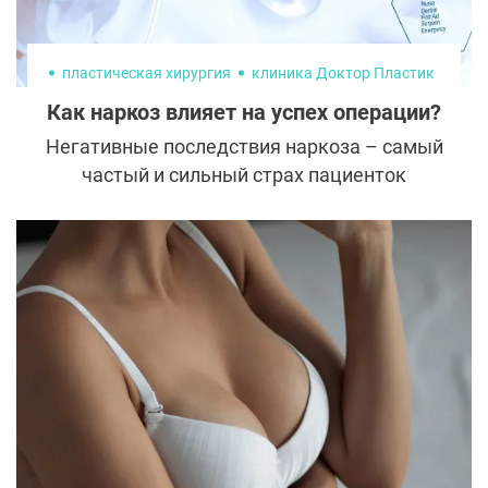
пластическая хирургия
клиника Доктор Пластик
Как наркоз влияет на успех операции?
Негативные последствия наркоза – самый
частый и сильный страх пациенток
пластических хирургов, особенно после
огласки трагических случаев в «желтой
прессе». Как же пациенты могут
обезопасить себя от подобного
неблагоприятного сценария при
многочасовом вмешательстве?