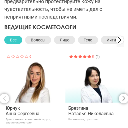
предварительно протестируйте кожу на
чувствительность, чтобы не иметь дел с
неприятными последствиями.
ВЕДУЩИЕ КОСМЕТОЛОГИ
Все
Волосы
Лицо
Тело
Интимная 
0
5
(1)
Юрчук
Брезгина
Анна Сергеевна
Наталья Николаевна
Врач – челюстно-лицевой хирург,
Косметолог, трихолог
дерматокосметолог