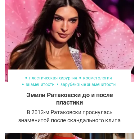
пластическая хирургия
косметология
знаменитости
зарубежные знаменитости
Эмили Ратаковски до и после
пластики
В 2013-м Ратаковски проснулась
знаменитой после скандального клипа
Робина Тика «Blurred Lines». Спустя 12 лет
не каждый вспомнит песню и исполнителя,