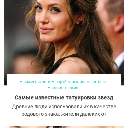
желание легко исполнимо, если
позаботится о нем заранее и обратиться к
специалистам эстетической медицины
уже сейчас.
знаменитости
зарубежные знаменитости
косметология
Самые известные татуировки звезд
Древние люди использовали их в качестве
родового знака, жители далеких от
цивилизации племен – как боевую