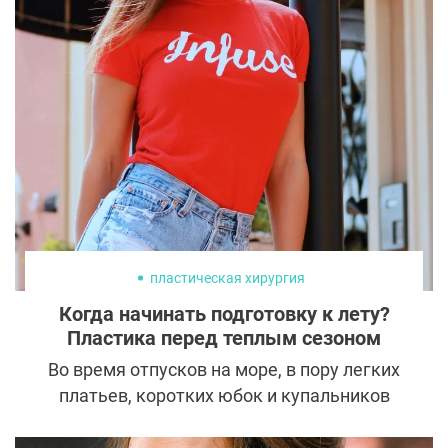
а Эмили знают все. Она стала настоящей
звездой: выходит на подиум, снимается в
кино и рекламе, пишет книги, ведет
подкасты и воспитывает маленького сына.
Ратаковски — девушка, безусловно, умная.
Но в первую очередь она прославилась
именно яркой внешностью. А насколько
эта внешность натуральная, сейчас
выясним.
пластическая хирургия
Когда начинать подготовку к лету?
Пластика перед теплым сезоном
Во время отпусков на море, в пору легких
платьев, коротких юбок и купальников
хочется выглядеть максимально
привлекательно и эффектно. Такое