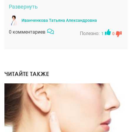
переполняют эмоции, мои уши теперь как
Развернуть
новенькие, и выгляжу я привлекательнее
Иванченкова Татьяна Александровна
0 комментариев
Полезно:
1
0
ЧИТАЙТЕ ТАКЖЕ