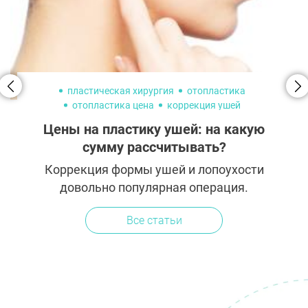
пластическая хирургия
отопластика
отопластика цена
коррекция ушей
коррекция ушей стоимость
лопоухость
Цены на пластику ушей: на какую
сумму рассчитывать?
Коррекция формы ушей и лопоухости
довольно популярная операция.
Современные технологии позволяют
Все статьи
проводить ее быстро и безопасно, порой
без разрезов и заметных шрамов. Но во
сколько...