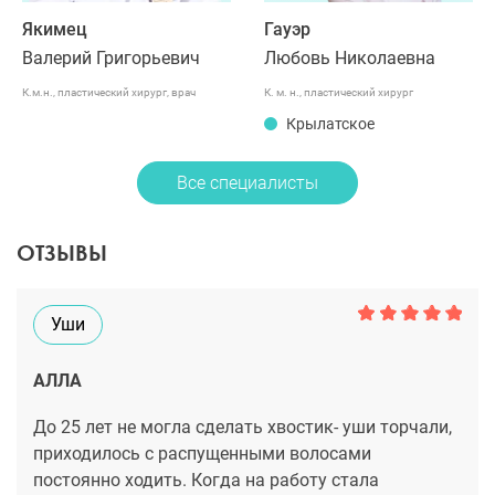
Якимец
Гауэр
Валерий Григорьевич
Любовь Николаевна
К.м.н., пластический хирург, врач
К. м. н., пластический хирург
высшей категории
Крылатское
Все специалисты
ОТЗЫВЫ
Уши
АЛЛА
До 25 лет не могла сделать хвостик- уши торчали,
приходилось с распущенными волосами
постоянно ходить. Когда на работу стала