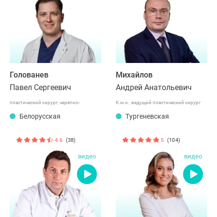
Голованев
Михайлов
Павел Сергеевич
Андрей Анатольевич
пластический хирург, черепно-
К.м.н., ведущий пластический хирург
челюстно-лицевой хирург
Белорусская
международного класса
Тургеневская
4.6
(38)
5
(104)
видео
видео