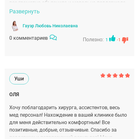
все грамотно объяснила и морально поддержала.
Я ни разу не пожалела об операции! Сейчас у меня
Развернуть
красивые ушки и я чувствую себя уверенно. Буду
еще долго вспоминать умелые руки мастера!
Гауэр Любовь Николаевна
0 комментариев
Полезно:
1
-1
Уши
ОЛЯ
Хочу поблагодарить хирурга, ассистентов, весь
мед персонал! Нахождение в вашей клинике было
для меня действительно комфортным! Все
позитивные, добрые, отзывчивые. Спасибо за
поддержку и потрясающий результат! Меня