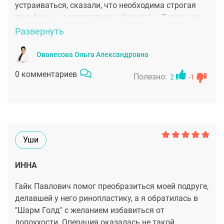
устраиваться, сказали, что необходима строгая
причёска и соответствующий костюм. Тогда уже
отступать было некуда, решила сделать пластику
Развернуть
ушей. Выбрала пластического хирурга Ованесову
Ольгу Александровну, о которой много читала и
Ованесова Ольга Александровна
слышала от кого-то в институте. Доктор, кажется,
0 комментариев
Полезно:
сделала чудо, ушки стали аккуратными, а
2
-1
собранные в пучок волосы сделали меня такой
стильной и опрятной. Наконец-то пропали
комплексы, спасибо доктору.
Уши
ИННА
Гайк Павлович помог преобразиться моей подруге,
делавшей у него ринопластику, а я обратилась в
"Шарм Голд" с желанием избавиться от
лопоухости. Операция оказалась не такой