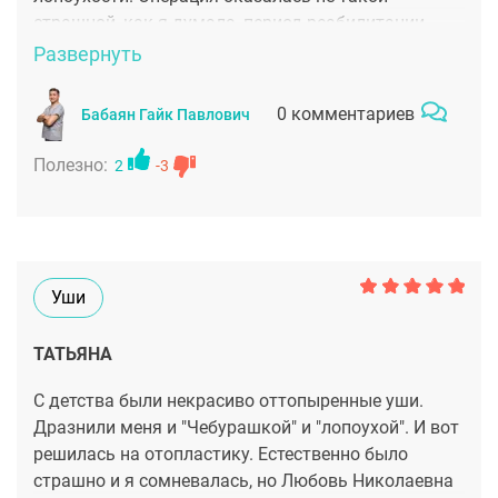
страшной, как я думала, период реабилитации
также прошел без проблем. Теперь я могу
Развернуть
спокойно делать высокие прически и хвост, не
пряча уши за волосами, как же долго я об этом
0 комментариев
Бабаян Гайк Павлович
мечтала!
Полезно:
2
-3
Уши
ТАТЬЯНА
С детства были некрасиво оттопыренные уши.
Дразнили меня и "Чебурашкой" и "лопоухой". И вот
решилась на отопластику. Естественно было
страшно и я сомневалась, но Любовь Николаевна