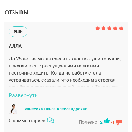
ОТЗЫВЫ
Уши
АЛЛА
До 25 лет не могла сделать хвостик- уши торчали,
приходилось с распущенными волосами
постоянно ходить. Когда на работу стала
устраиваться, сказали, что необходима строгая
причёска и соответствующий костюм. Тогда уже
отступать было некуда, решила сделать пластику
Развернуть
ушей. Выбрала пластического хирурга Ованесову
Ольгу Александровну, о которой много читала и
Ованесова Ольга Александровна
слышала от кого-то в институте. Доктор, кажется,
0 комментариев
Полезно:
сделала чудо, ушки стали аккуратными, а
2
-1
собранные в пучок волосы сделали меня такой