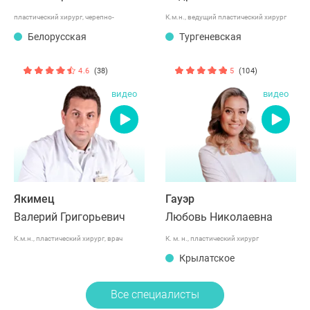
пластический хирург, черепно-
К.м.н., ведущий пластический хирург
челюстно-лицевой хирург
Белорусская
международного класса
Тургеневская
4.6
(38)
5
(104)
видео
видео
Якимец
Гауэр
Валерий Григорьевич
Любовь Николаевна
К.м.н., пластический хирург, врач
К. м. н., пластический хирург
высшей категории
Крылатское
Все специалисты