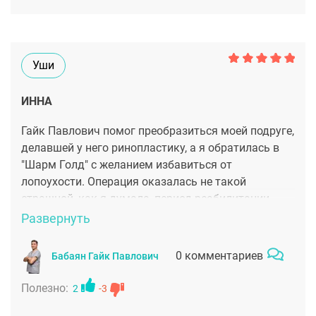
стильной и опрятной. Наконец-то пропали
комплексы, спасибо доктору.
Уши
ИННА
Гайк Павлович помог преобразиться моей подруге,
делавшей у него ринопластику, а я обратилась в
"Шарм Голд" с желанием избавиться от
лопоухости. Операция оказалась не такой
страшной, как я думала, период реабилитации
также прошел без проблем. Теперь я могу
Развернуть
спокойно делать высокие прически и хвост, не
пряча уши за волосами, как же долго я об этом
0 комментариев
Бабаян Гайк Павлович
мечтала!
Полезно:
2
-3