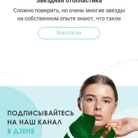
Звездная отопластика
зарубежные знаменитости
Сложно поверить, но очень многие звезды
на собственном опыте знают, что такое
издевки одноклассников и комплексы из-
Все статьи
за лопоухости. Однако некоторые из них
решили проблему кардинальным...