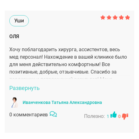
Уши
ОЛЯ
Хочу поблагодарить хирурга, ассистентов, весь
мед персонал! Нахождение в вашей клинике было
для меня действительно комфортным! Все
позитивные, добрые, отзывчивые. Спасибо за
поддержку и потрясающий результат! Меня
переполняют эмоции, мои уши теперь как
Развернуть
новенькие, и выгляжу я привлекательнее
Иванченкова Татьяна Александровна
0 комментариев
Полезно:
1
0