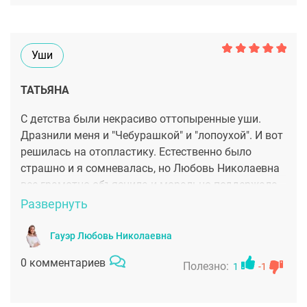
Уши
ТАТЬЯНА
С детства были некрасиво оттопыренные уши.
Дразнили меня и "Чебурашкой" и "лопоухой". И вот
решилась на отопластику. Естественно было
страшно и я сомневалась, но Любовь Николаевна
все грамотно объяснила и морально поддержала.
Я ни разу не пожалела об операции! Сейчас у меня
Развернуть
красивые ушки и я чувствую себя уверенно. Буду
еще долго вспоминать умелые руки мастера!
Гауэр Любовь Николаевна
0 комментариев
Полезно:
1
-1