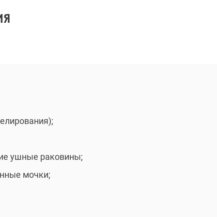
ИЯ
елирования);
ие ушные раковины;
нные мочки;