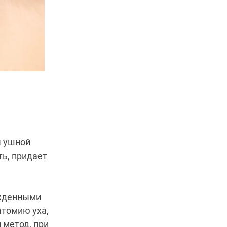
ы ушной
ть, придает
ожденными
атомию уха,
 метод, при