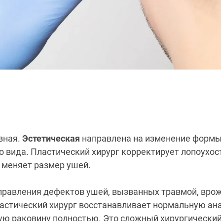
вная.
Эстетическая
направлена на изменение форм
 вида. Пластический хирург корректирует лопоухос
 меняет размер ушей.
справления дефектов ушей, вызванных травмой, вр
астический хирург восстанавливает нормальную ан
ю раковину полностью. Это сложный хирургический