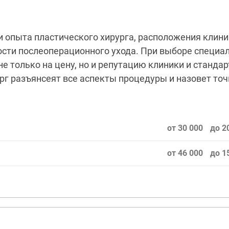
и опыта пластического хирурга, расположения клини
ости послеоперационного ухода. При выборе специал
е только на цену, но и репутацию клиники и станда
рг разъянсеят все аспекты процедуры и назовет точ
от 30 000
до 2
от 46 000
до 1