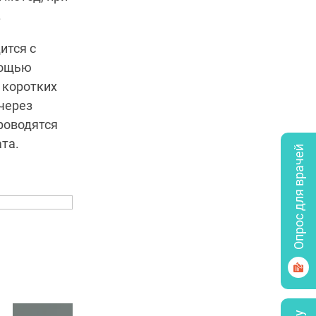
.
ится с
мощью
 коротких
через
роводятся
та.
Опрос для врачей