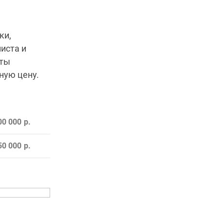
ки,
иста и
рты
ную цену.
00 000
50 000