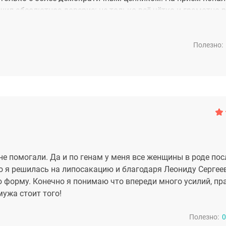
шил абсолютное доверие: не только всё чётко и грамотно 
но также создал благоприятное впечатление и развеял все 
лась - делать или не делать операцию, а только изъедала 
Полезно:
овой грудью, сами швы заживают достаточно быстро, а уже
на боку. В общем, Леонид Сергеевич - мастер своего дела. 
верю делать только ему.
 не помогали. Да и по генам у меня все женщины в роде пос
о я решилась на липосакацию и благодаря Леониду Сергее
ю форму. Конечно я понимаю что впереди много усилий, пр
ужа стоит того!
Полезно:
0