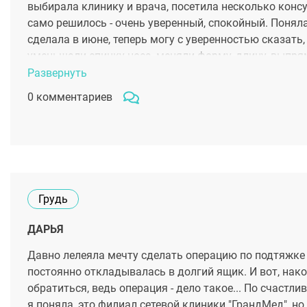
выбирала клинику и врача, посетила несколько консу
само решилось - очень уверенный, спокойный. Поняла,
сделала в июне, теперь могу с уверенностью сказать
уменьшали спинку носа, меняли форму, длину, выпрям
положительные, но прошло всего полгода и пишу тако
Развернуть
решусь на маммопластику, доктор уже есть )
0 комментариев
Грудь
ДАРЬЯ
Давно лелеяла мечту сделать операцию по подтяжке 
постоянно откладывалась в долгий ящик. И вот, нако
обратиться, ведь операция - дело такое... По счастл
я поняла, это филиал сетевой клиники "ГрандМед", н