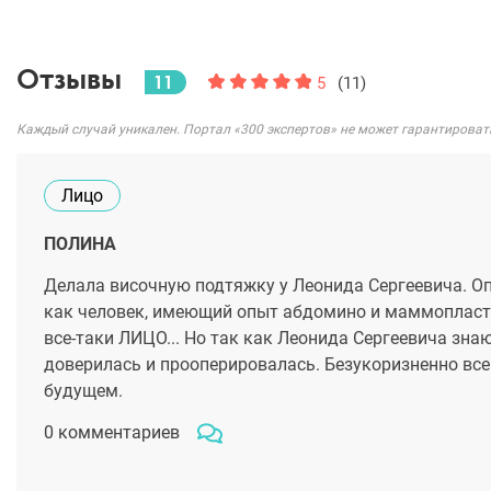
Отзывы
11
5
(11)
Каждый случай уникален. Портал «300 экспертов» не может гарантироват
Лицо
ПОЛИНА
Делала височную подтяжку у Леонида Сергеевича. Оп
как человек, имеющий опыт абдомино и маммопластик
все-таки ЛИЦО... Но так как Леонида Сергеевича зна
доверилась и прооперировалась. Безукоризненно все
будущем.
0 комментариев