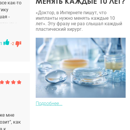
МЕНЯТЬ КАЖДЫЕ 10 ЛЕТ?
все как-то
тику
«Доктор, в Интернете пишут, что
шая -
импланты нужно менять каждые 10
лет». Эту фразу не раз слышал каждый
 отзывы
пластический хирург.
да-нибудь
1
-2
Подробнее...
 же мне
озит", как
а к