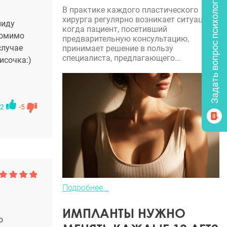
Задать вопрос психологу
В практике каждого пластического
хирурга регулярно возникает ситуация,
ниду
когда пациент, посетивший
помимо
предварительную консультацию,
случае
принимает решение в пользу
специалиста, предлагающего...
исочка:)
омневаюсь,
 Леонид
2
-5
ая 35,
думывался
чень
иду
Подробнее...
позиту"
ИМПЛАНТЫ НУЖНО
о