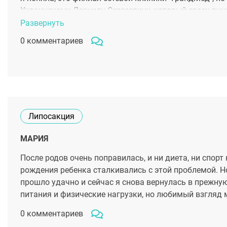
Украинскому Леониду Сергеевичу, который сразу вну
по полочкам, рассказав о всех тонкостях и нюансах, 
Развернуть
насчёт операции. После консультации я уже не колеба
0 комментариев
мыслями сделать её как можно скорее. В итоге я с н
две недели после операции я могла аккуратно лежать 
меня имеется еще несколько операций, которые я до
Липосакция
МАРИЯ
После родов очень поправилась, и ни диета, ни спорт
рождения ребенка сталкивались с этой проблемой. Н
прошло удачно и сейчас я снова вернулась в прежну
питания и физические нагрузки, но любимый взгляд м
0 комментариев