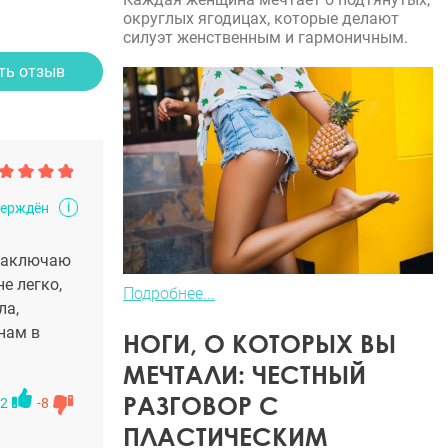
округлых ягодицах, которые делают
силуэт женственным и гармоничным.
ть отзыв
i
верждён
 заключаю
е легко,
Подробнее...
ла,
нам в
НОГИ, О КОТОРЫХ ВЫ
МЕЧТАЛИ: ЧЕСТНЫЙ
РАЗГОВОР С
2
-8
ПЛАСТИЧЕСКИМ