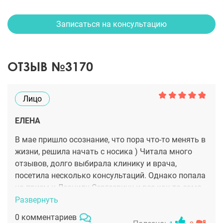
Записаться на консультацию
ОТЗЫВ №3170
Лицо
ЕЛЕНА
В мае пришло осознание, что пора что-то менять в
жизни, решила начать с носика ) Читала много
отзывов, долго выбирала клинику и врача,
посетила несколько консультаций. Однако попала
на прием к Леониду Сергеевичу и все как-то само
решилось - очень уверенный, спокойный. Поняла,
Развернуть
что у него рука точно не дрогнет и доверилась.
0 комментариев