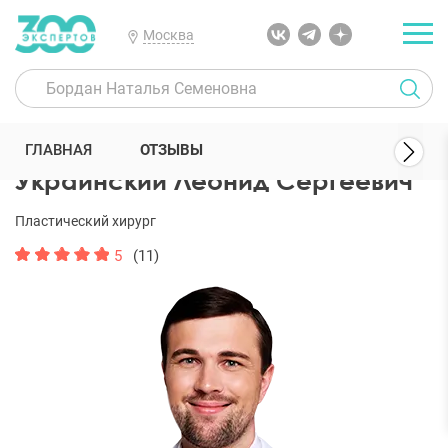
Москва
300 Экспертов
Пластические хирурги
Украинский Леонид Серг
ГЛАВНАЯ
ОТЗЫВЫ
Украинский Леонид Сергеевич
Пластический хирург
5
(11)