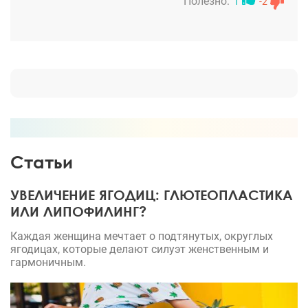
Ринопластику сделала в июне, теперь могу с
Полезно:
1
-2
уверенностью сказать, что я более чем довольна
результатом! Работа была большая - уменьшали
спинку носа, меняли форму, длину, выпрямляли
перегородку. П.С. еще было страшно, потому что
все отзывы положительные, но прошло всего
полгода и пишу такой же, и это самый главный
показатель для меня. Если когда-нибудь решусь
на маммопластику, доктор уже есть )
Статьи
УВЕЛИЧЕНИЕ ЯГОДИЦ: ГЛЮТЕОПЛАСТИКА
ИЛИ ЛИПОФИЛИНГ?
Каждая женщина мечтает о подтянутых, округлых
ягодицах, которые делают силуэт женственным и
гармоничным.