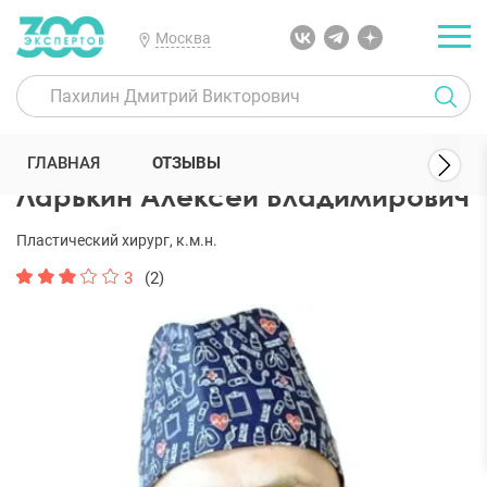
Москва
300 Экспертов
Пластические хирурги
Ларькин Алексей Влади
ГЛАВНАЯ
ОТЗЫВЫ
Ларькин Алексей Владимирович
Пластический хирург, к.м.н.
3
(2)