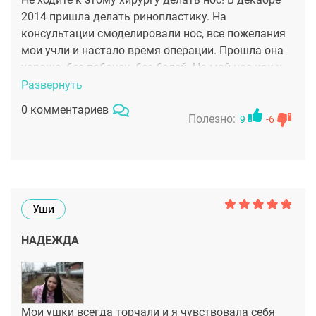
2014 пришла делать ринопластику. На
консультации смоделировали нос, все пожелания
мои учли и настало время операции. Прошла она
хорошо, без побочек, без болей. Но мой нос как у
пикенеса! Прошло уже больше, чем полгода,
Развернуть
кончик так и не опустился! Я пришла к другому
0 комментариев
хирургу и тот сказал, что особых изменений уже и
Полезно:
9
-6
не будет. Делайте выводы сами, не уродуйте себя!
Уши
НАДЕЖДА
Мои ушки всегда торчали и я чувствовала себя