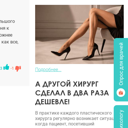
ольшого
ня к
ложнее
 как все,
Опрос для врачей
3
-1
Подробнее...
А ДРУГОЙ ХИРУРГ
СДЕЛАЛ В ДВА РАЗА
ДЕШЕВЛЕ!
В практике каждого пластического
хирурга регулярно возникает ситуация,
когда пациент, посетивший