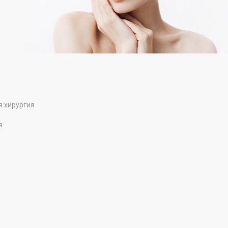
я хирургия
я