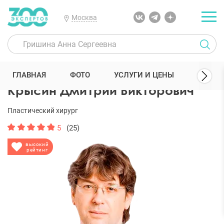
Москва
300 Экспертов
Пластические хирурги
Крысин Дмитрий Виктор
ГЛАВНАЯ
ФОТО
УСЛУГИ И ЦЕНЫ
ОТЗЫ
Крысин Дмитрий Викторович
Пластический хирург
5
(25)
высокий
рейтинг