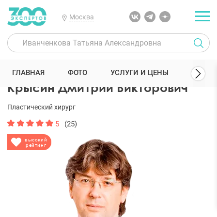
Москва
300 Экспертов
Пластические хирурги
Крысин Дмитрий Виктор
ГЛАВНАЯ
ФОТО
УСЛУГИ И ЦЕНЫ
ОТЗЫ
Крысин Дмитрий Викторович
Пластический хирург
5
(25)
высокий
рейтинг