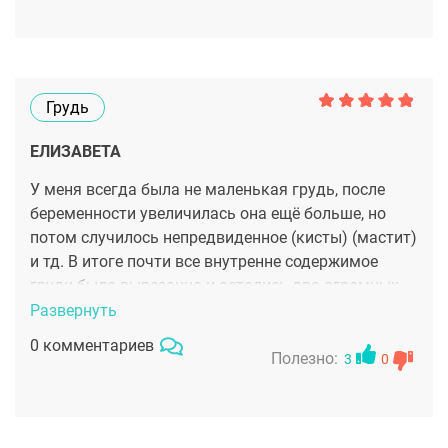
Грудь
ЕЛИЗАВЕТА
У меня всегда была не маленькая грудь, после
беременности увеличилась она ещё больше, но
потом случилось непредвиденное (кисты) (мастит)
и тд. В итоге почти все внутренне содержимое
груди было вырезанно и остались два огромных
уха спаниэля. Обошнюла приличное количество
Развернуть
хирургов в надежде что проблему можно решить.
0 комментариев
Не хотелось новых рубцов так как и так были
Полезно:
3
0
грубые по перек груди по бокам, я думала что
нужно и можно делать через имеющиеся рубцы, а
потом их отблогородить сделать из рубца