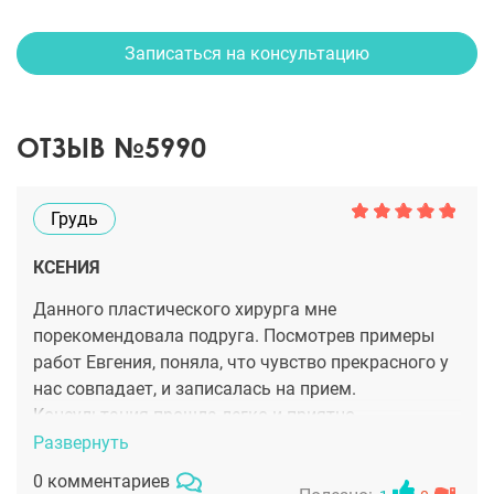
Записаться на консультацию
ОТЗЫВ №5990
Грудь
КСЕНИЯ
Данного пластического хирурга мне
порекомендовала подруга. Посмотрев примеры
работ Евгения, поняла, что чувство прекрасного у
нас совпадает, и записалась на прием.
Консультация прошла легко и приятно,
компетентность и адекватность врача придали
Развернуть
мне еще большей уверенности в своем решении. И,
0 комментариев