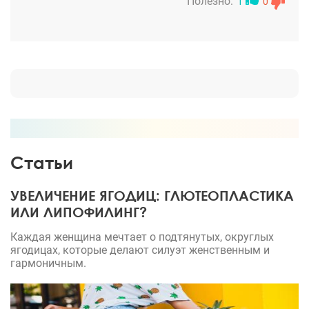
буквально сразу была назначена операция. Вот
Полезно:
1
0
уже три года я наслаждаюсь своей грудью. Все
выглядит на столько гармонично и естественно,
что я уже забыла, что во мне что-то меняли.
Считаю работу ювелирной! Я стала увереннее, и до
сих пор не привыкну к повышенному вниманию
противоположного пола)
Статьи
УВЕЛИЧЕНИЕ ЯГОДИЦ: ГЛЮТЕОПЛАСТИКА
ИЛИ ЛИПОФИЛИНГ?
Каждая женщина мечтает о подтянутых, округлых
ягодицах, которые делают силуэт женственным и
гармоничным.