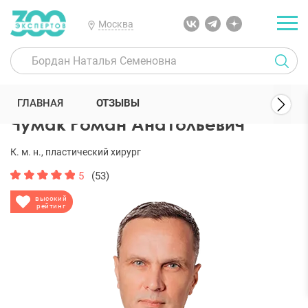
Москва
300 Экспертов
Пластические хирурги
Чумак Роман Анатольев
ГЛАВНАЯ
ОТЗЫВЫ
Чумак Роман Анатольевич
К. м. н., пластический хирург
5
(53)
высокий
рейтинг