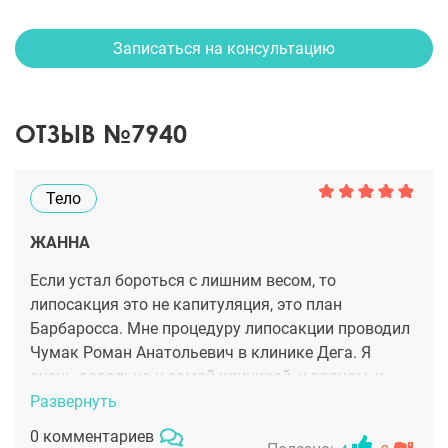
Записаться на консультацию
ОТЗЫВ №7940
Тело
ЖАННА
Если устал бороться с лишним весом, то
липосакция это не капитуляция, это план
Барбаросса. Мне процедуру липосакции проводил
Чумак Роман Анатольевич в клинике Дега. Я
очень довольна и самой клиникой, и врачом, и
результатом. Быть стройным и красивым должно
Развернуть
быть доступно каждому. В клинике Дега я
0 комментариев