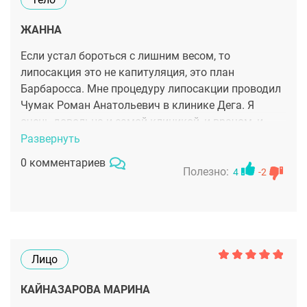
ЖАННА
Если устал бороться с лишним весом, то
липосакция это не капитуляция, это план
Барбаросса. Мне процедуру липосакции проводил
Чумак Роман Анатольевич в клинике Дега. Я
очень довольна и самой клиникой, и врачом, и
результатом. Быть стройным и красивым должно
Развернуть
быть доступно каждому. В клинике Дега я
0 комментариев
чувствовала прежде всего поддержку врачей и
Полезно:
4
-2
персонала и желание помочь осуществить мечты,
за что очень всем благодарна.
Лицо
КАЙНАЗАРОВА МАРИНА