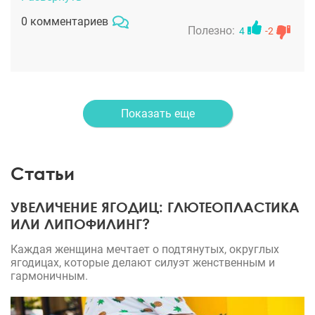
мечты . А если это липосакция , которую сделал
0 комментариев
Чумак , то мечта станет приукрашена вдвойне.
Полезно:
4
-2
Всем рекомендую.
Показать еще
Статьи
УВЕЛИЧЕНИЕ ЯГОДИЦ: ГЛЮТЕОПЛАСТИКА
ИЛИ ЛИПОФИЛИНГ?
Каждая женщина мечтает о подтянутых, округлых
ягодицах, которые делают силуэт женственным и
гармоничным.