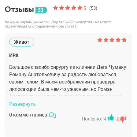
Отзывы
5
(53)
53
Каждый случай уникален. Портал «300 экспертов» не может
гарантировать определенный результат.
Живот
ИРА
Большое спасибо хирургу из клиники Дега Чумаку
Роману Анатольевичу за радость любоваться
своим телом. В моем воображении процедура
липосакции была чем-то ужасным, но Роман
Анатольевич не только переубедил меня, но и на
практике показал, что результат может быть
Развернуть
впечатляющим без глобальных жертв.
0 комментариев
Полезно:
4
-2