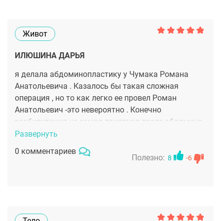
Живот
ИЛЮШИНА ДАРЬЯ
я делала абдоминопластику у Чумака Романа
Анатольевича . Казалось бы такая сложная
операция , но то как легко ее провел Роман
Анатольевич -это невероятно . Конечно
реабилитация не самая приятная после абдомино,
но зато результат , когда через месяц ты
Развернуть
снимаешь белье и видишь свой живот , точнее его
0 комментариев
отсутствие -это восторг . Осталось теперь только с
Полезно:
8
-6
кожей поработать и все . будет идеально . спасибо
доктор , спасибо Клинике Dega за комфорт и
сервис .
Тело