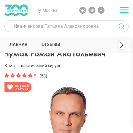
Москва
300 Экспертов
Пластические хирурги
Чумак Роман Анатольев
ГЛАВНАЯ
ОТЗЫВЫ
Чумак Роман Анатольевич
К. м. н., пластический хирург
5
(53)
высокий
рейтинг