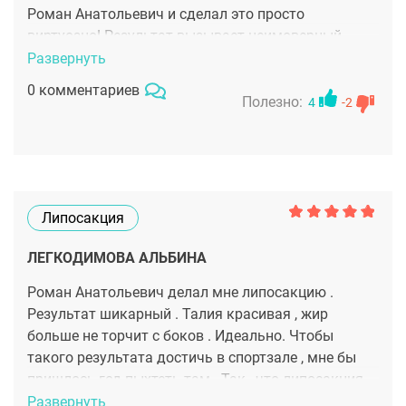
Роман Анатольевич и сделал это просто
виртуозно! Результат вызывает неимоверный
восторг не только у меня, но и у всех моих
Развернуть
знакомых. Установили нити Аптос Визаж, что
0 комментариев
значительно улучшило структуру кожи и
Полезно:
4
-2
омолодило лет на 10. Если к радикальным
способам омоложения вы еще не готовы, то
самым оптимальным методом считаю нити.
Процедуру по установке можно назвать
неприятной, но проводится она относительно
Липосакция
быстро, так что ради такого результата можно и
потерпеть.
ЛЕГКОДИМОВА АЛЬБИНА
Роман Анатольевич делал мне липосакцию .
Результат шикарный . Талия красивая , жир
больше не торчит с боков . Идеально. Чтобы
такого результата достичь в спортзале , мне бы
пришлось год пыхтеть там . Так , что липосакция
-это быстрый способ приобрести фигуру Вашей
Развернуть