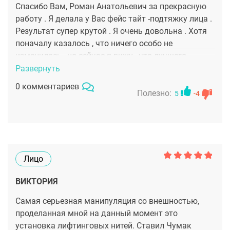
Спасибо Вам, Роман Анатольевич за прекрасную
работу . Я делала у Вас фейс тайт -подтяжку лица .
Результат супер крутой . Я очень довольна . Хотя
поначалу казалось , что ничего особо не
изменилось , но сейчас я вижу , что лучшего
результата и быть не может .
Развернуть
0 комментариев
Полезно:
5
-4
Лицо
ВИКТОРИЯ
Самая серьезная манипуляция со внешностью,
проделанная мной на данный момент это
установка лифтинговых нитей. Ставил Чумак