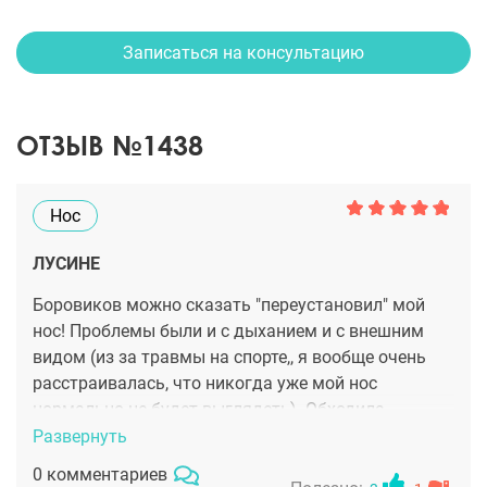
Записаться на консультацию
ОТЗЫВ №1438
Нос
ЛУСИНЕ
Боровиков можно сказать "переустановил" мой
нос! Проблемы были и с дыханием и с внешним
видом (из за травмы на спорте,, я вообще очень
расстраивалась, что никогда уже мой нос
нормально не будет выглядеть). Обходила
миллион врачей. Но несмотря на, обилие клиник в
Развернуть
москве, носы (именно хорошо!) делают немногие.
0 комментариев