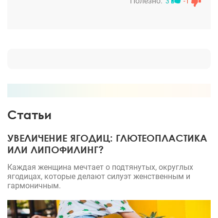
Сизов расположил к себе, и работы у него хорошие,
Полезно:
3
-1
и по сам по себе толковый врач. Не говоря о том,
что академическая Клиника очень уважаемая и
внутри приятная атмосфера, персонал весь
вежливый. Формирование носа это долгая
история. Не всегда хватало терпения дождаться.
Хотелось все здесь и сейчас. Отек сходил около
двух месяцев и каждый раз у зеркала я пугалась.
что он не спадет. Через полгода уже можно было
оценивать результат. И сравнивая с моим
Статьи
исходником я была вполне довольна.
УВЕЛИЧЕНИЕ ЯГОДИЦ: ГЛЮТЕОПЛАСТИКА
ИЛИ ЛИПОФИЛИНГ?
Каждая женщина мечтает о подтянутых, округлых
ягодицах, которые делают силуэт женственным и
гармоничным.