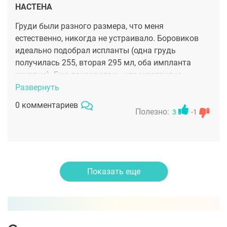
НАСТЕНА
Груди были разного размера, что меня
естественно, никогда не устраивало. Боровиков
идеально подобрал испланты (одна грудь
получилась 255, вторая 295 мл, оба импланта
круглые). Еще понравилось, что межгрудка
получилась аккуратной, не слишком близко груди
Развернуть
расположены, но и не слишком далеко, все
0 комментариев
естественно, как надо! Теперь размер по белью -
Полезно:
3
-1
четверка, грудь держит форму. Теперь с
удовольствием брожу по магазинам, накупила
белья красивого 💋💋💋💋💋
Показать еще