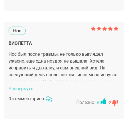
доктору Боровикову
Нос
ВИОЛЕТТА
Нос был после травмы, не только выглядел
ужасно, еще одна ноздря не дышала. Хотела
исправить и дыхалку, и сам внешний вид. На
следующий день после снятия гипса меня испугал
мой новый нос. Он был большим и каменным, но
за полтора месяца отек спал. Нос стал "своим",
Развернуть
родным, маленьким, гладким и я привыкла к нему.
0 комментариев
Более того все окружающие сказали, что мне мой
Полезно:
6
-2
новый нос к лицу))) И самое главное дышит он
теперь отлично, всеми ноздрями ))) Автор моего
преобразования - Боровиков А. М.