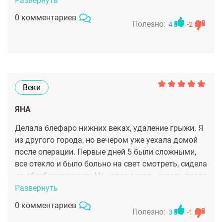
Развернуть
нему, потому что в моем случае вообще некак
0 комментариев
нельзя рисковать. Переделывать по сто раз я не
Полезно:
4
-2
собиралась. И это оказался именно тот
специалист, который был нужен мне и моему носу.
Конечно, реабилитация была не из простых. Лицо
опухло, дышать приходилось через рот. Но
сравнивая варианты до и после, понимаю. что эти
Веки
"жертвы" были незря.
ЯНА
Делала блефаро нижних веках, удаление грыжи. Я
из другого города, но вечером уже уехала домой
после операции. Первые дней 5 были сложными,
все отекло и было больно на свет смотреть, сидела
на обезболивающих. Но через десять недель после
операции пошла на работу, уже почти не осталось
Развернуть
синяков и припухлостей. Теперь лицо в целом
0 комментариев
выглядит свежее и не таким уставшим. Спасибо
Полезно:
3
-1