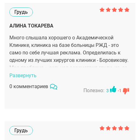
Грудь
АЛИНА ТОКАРЕВА
Много слышала хорошего о Академической
Клинике, клиника на базе больницы РЖД - это
само по себе лучшая реклама. Определилась к
одному из лучших хирургов клиники - Боровикову.
Моя проблема = сильная ассиметрия груди, из--за
которой психологически я всегда страдала. Мне
Развернуть
Боровиков понравился еще на этапе консультации,
0 комментариев
он все по полочкам разложил, показал свои
Полезно:
3
-1
работы и честно рассказал о самой операции о
том что меня ждет, каких результатов достигнем.
У него и делала операцию. Через 3 месяца уже
любовалась своей красавицей-грудью, которая
наконец то выглядит по человечески!
Грудь