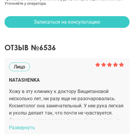
Уточняйте у оператора.
Записаться на консультацию
ОТЗЫВ №6536
Лицо
NATASHENKA
Хожу в эту клинику к доктору Вищипановой
несколько лет, ни разу еще не разочаровалась.
Косметолог она замечательный. У нее рука легкая
и уколы делает так, что почти не чувствуется.
Даже губы когда колола, совсем было не больно и
синяков не было совсем, только чуть отечность.
Развернуть