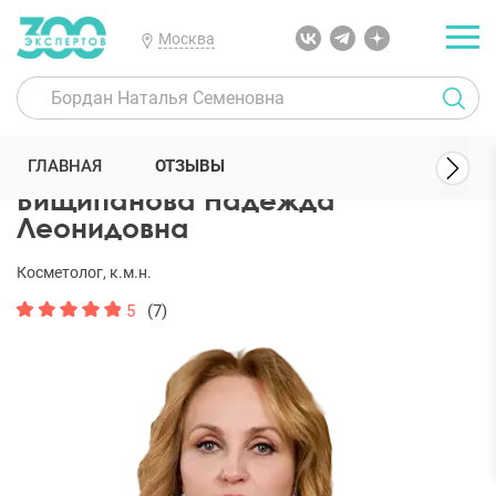
Москва
300 Экспертов
Косметологи
Вищипанова Надежда Леонидовн
ГЛАВНАЯ
ОТЗЫВЫ
Вищипанова Надежда
Леонидовна
Косметолог, к.м.н.
5
(7)