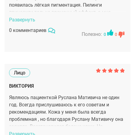
появилась лёгкая пигментация. Пилинги
приносили только временный эффект, а мне
хотелось зафиксировать результат надолго.
Развернуть
Доктор посоветовал сделать шлифовку на лазере
0 комментариев
СО2. Конечно процедура не самая приятная, но
Полезно:
0
0
результат вау-вау!!! Сияющая кожа, естественный
румянец, исчезла пигментация. И что больше всего
меня радует - эффект длится уже 7 месяцев!
Лицо
ВИКТОРИЯ
Являюсь пациенткой Руслана Мативича не один
год. Всегда прислушиваюсь к его советам и
рекомендациям. Кожа у меня была всегда
проблемная , но благодаря Руслану Мативичу она
засияла. Восстановился баланс кожи. Но
вишенкой на торте стала процедура лазерной
Развернуть