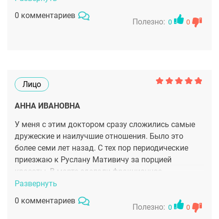
шлифовки на аппарате СО2 и результат после нее.
0 комментариев
Да, реабилитация, да, отек и корки, но состояние
Полезно:
0
0
кожи до процедуры и сейчас, как будто 2 разных
человека! Я сама себя сравниваю с гадким
утенком и прекрасным лебедем - вот сейчас я
полностью ощущаю себя прекрасной благородной
птицей!)
Лицо
АННА ИВАНОВНА
У меня с этим доктором сразу сложились самые
дружеские и наилучшие отношения. Было это
более семи лет назад. С тех пор периодические
приезжаю к Руслану Мативичу за порцией
красоты. В марте сделали фракционное
омоложение СО2. Все прекрасно, как и всегда!
Развернуть
Спасибо моему любимому доктору!
0 комментариев
Полезно:
0
0