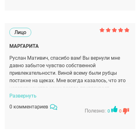
Лицо
МАРГАРИТА
Руслан Мативич, спасибо вам! Вы вернули мне
давно забытое чувство собственной
привлекательности. Виной всему были рубцы
постакне на щеках. Мне всегда казалось, что это
несовершенство кожи всегда притягивает
внимание людей и вызывает неприятные чувства.
Развернуть
После лазера мое лицо гладкое, кожа однородная.
0 комментариев
Как же это чудесно!!!!
Полезно:
0
0