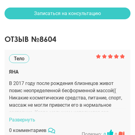
Записаться на консультацию
ОТЗЫВ №8604
Тело
ЯНА
В 2017 году после рождения близнецов живот
повис неопределенной бесформенной массой((
Никакие косметические средства, питание, спорт,
массаж не могли привести его в нормальное
состояние. Когда малышам исполнился год,
сделала абдоминопластику с переносом пупка.
Развернуть
Тканевую массу убрали, а вот огромный шрам
0 комментариев
похожий на улыбку клоуна остался. Подруга
Полезно:
0
0