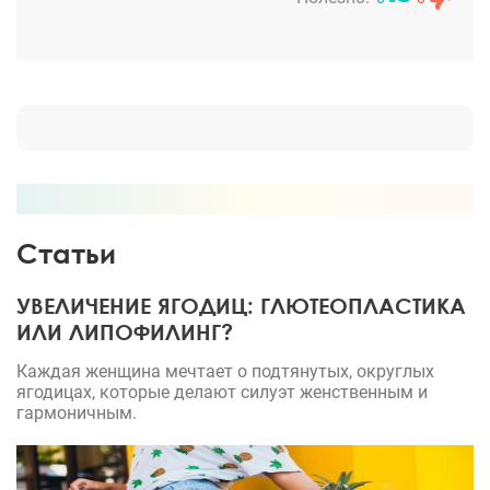
посоветовала лазерную шлифовку. Так я
оказалась у этого чудного доктора. Шлифовку
сделали 2 раза с интервалом в полгода. Шрам
практически не заметен, комплексов и
недовольства собой не осталось. Спасибо доктору
Райэмаа. Теперь я понимаю, за что его любят
женщины))
Статьи
УВЕЛИЧЕНИЕ ЯГОДИЦ: ГЛЮТЕОПЛАСТИКА
ИЛИ ЛИПОФИЛИНГ?
Каждая женщина мечтает о подтянутых, округлых
ягодицах, которые делают силуэт женственным и
гармоничным.