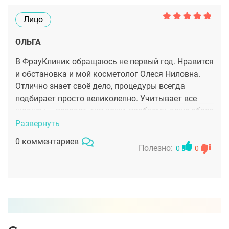
Лицо
ОЛЬГА
В ФрауКлиник обращаюсь не первый год. Нравится
и обстановка и мой косметолог Олеся Ниловна.
Отлично знает своё дело, процедуры всегда
подбирает просто великолепно. Учитывает все
нюансы – возраст, тип кожи, проблему, даже образ
жизни оказывается важно при выборе процедур.
Развернуть
Очень хороший профессионал!
0 комментариев
Полезно:
0
0