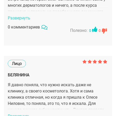
многих дерматологов и ничего, а после курса
процедур и правильно подобранного домашнего
ухода моя кожа стала красивой и ровной!Спасибо
Развернуть
большое!
0 комментариев
Полезно:
0
0
Лицо
БЕЛЯНИНА
Я давно поняла, что нужно искать даже не
клинику, а своего косметолога. Хотя и сама
клиника отличная, но когда я пришла к Олесе
Ниловне, то поняла, это то, что я искала. Для
начала решила губки увеличить. Доктор провела
полную консультацию, интересовалась здоровьем,