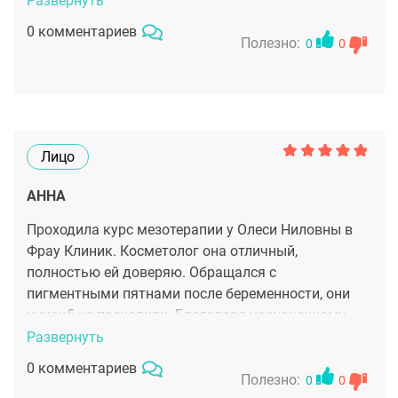
Развернуть
а уже потом обезболила и ввела ювидерм.
0 комментариев
Сделала так аккуратно, что сразу и не понятно что
Полезно:
0
0
во мне изменилось, на работе сказали что
похорошела, но непонятно почему!
Лицо
АННА
Проходила курс мезотерапии у Олеси Ниловны в
Фрау Клиник. Косметолог она отличный,
полностью ей доверяю. Обращался с
пигментными пятнами после беременности, они
никак5 не проходили. Благодаря назначенному
лечению удалось избавится от этого ужаса на
Развернуть
лице, остался последний сеанс мезотерапии. У
0 комментариев
меня нет претензий, я довольна!
Полезно:
0
0