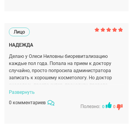
Лицо
НАДЕЖДА
Делаю у Олеси Ниловны биоревитализацию
каждые пол года. Попала на прием к доктору
случайно, просто попросила администратора
записать к хорошему косметологу. Но доктор
оказалась просто супер, процедуру провела
качественно и не больно, настоящий
Развернуть
профессионал! Теперь рекомендую её как лучшего
0 комментариев
косметолога!
Полезно:
0
0