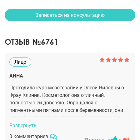
Записаться на консультацию
ОТЗЫВ №6761
Лицо
АННА
Проходила курс мезотерапии у Олеси Ниловны в
Фрау Клиник. Косметолог она отличный,
полностью ей доверяю. Обращался с
пигментными пятнами после беременности, они
никак5 не проходили. Благодаря назначенному
лечению удалось избавится от этого ужаса на
Развернуть
лице, остался последний сеанс мезотерапии. У
0 комментариев