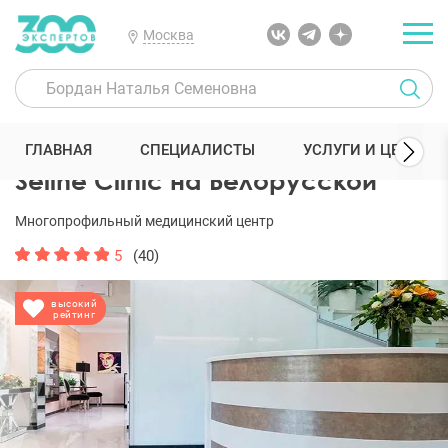
Москва
300 Экспертов
Клиники
Seline Clinic на Белорусской
Отзыв
ГЛАВНАЯ
СПЕЦИАЛИСТЫ
УСЛУГИ И ЦЕНЫ
Seline Clinic на Белорусской
Многопрофильный медицинский центр
5
(40)
высокий
рейтинг