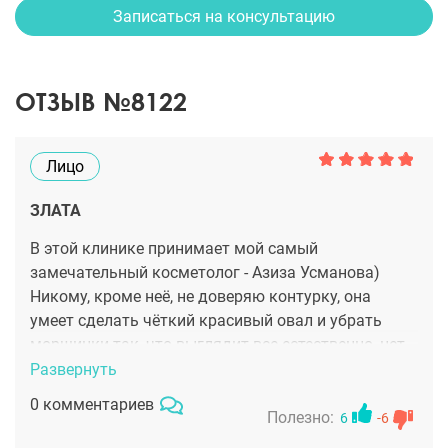
Записаться на консультацию
ОТЗЫВ №8122
Лицо
ЗЛАТА
В этой клинике принимает мой самый
замечательный косметолог - Азиза Усманова)
Никому, кроме неё, не доверяю контурку, она
умеет сделать чёткий красивый овал и убрать
морщинки так, что выглядит все естественно, нет
перекосов и нарушения черт лица. Инъекционка
Развернуть
это её сильное место, хотя слабых у этого доктора
0 комментариев
в принципе нет, профи с большой буквы.
Полезно:
6
-6