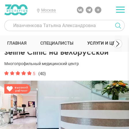
Москва
300 Экспертов
Клиники
Seline Clinic на Белорусской
Услуги
ГЛАВНАЯ
СПЕЦИАЛИСТЫ
УСЛУГИ И ЦЕНЫ
Seline Clinic на Белорусской
Многопрофильный медицинский центр
5
(40)
высокий
рейтинг