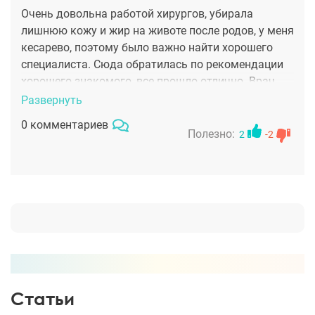
Очень довольна работой хирургов, убирала
лишнюю кожу и жир на животе после родов, у меня
кесарево, поэтому было важно найти хорошего
специалиста. Сюда обратилась по рекомендации
хорошего знакомого, все прошло отлично. Врач
очень грамотный специалист и просто хороший
Развернуть
человек, объяснил мне от и до как будет
0 комментариев
проходить операция и реабилитация. После
Полезно:
2
-2
операции практически ничего не болело,
благодаря новейшим технологиям, которые были
использованы. Особые нити, техника швов, но я в
этом мало понимаю, главное результат меня
порадовал. Визуально не только кожа ушла, но и
та что осталась стала более упругой и подтянутой!
Я довольна!
Статьи