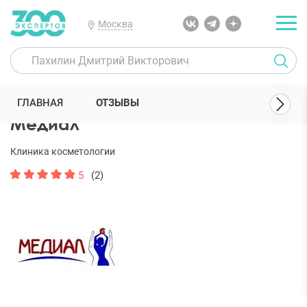
Москва
300 Экспертов
Клиники
Медиал
Отзывы
ГЛАВНАЯ
ОТЗЫВЫ
Медиал
Клиника косметологии
5
(2)