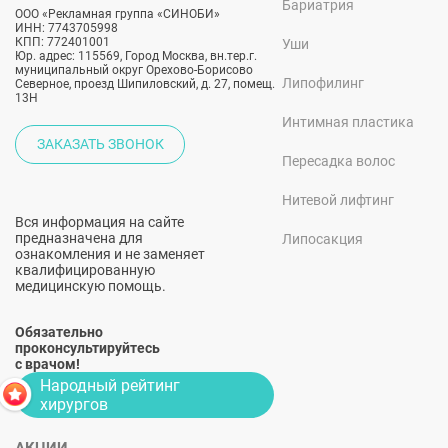
Бариатрия
ООО «Рекламная группа «СИНОБИ»
ИНН: 7743705998
КПП: 772401001
Уши
Юр. адрес: 115569, Город Москва, вн.тер.г.
муниципальный округ Орехово-Борисово
Липофилинг
Северное, проезд Шипиловский, д. 27, помещ.
13Н
Интимная пластика
ЗАКАЗАТЬ ЗВОНОК
Пересадка волос
Нитевой лифтинг
Вся информация на сайте
предназначена для
Липосакция
ознакомления и не заменяет
квалифицированную
медицинскую помощь.
Обязательно
проконсультируйтесь
с врачом!
Народный рейтинг
хирургов
АКЦИИ