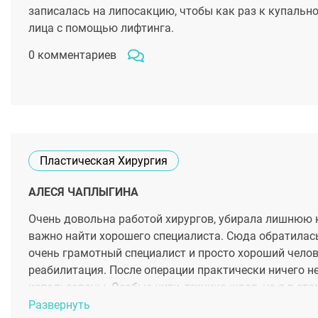
записалась на липосакцию, чтобы как раз к купально
лица с помощью лифтинга.
0 комментариев
Пластическая Хирургия
АЛЕСЯ ЧАПЛЫГИНА
Очень довольна работой хирургов, убирала лишнюю к
важно найти хорошего специалиста. Сюда обратилась
очень грамотный специалист и просто хороший челове
реабилитация. После операции практически ничего н
использованы. Особые нити, техника швов, но я в эт
только кожа ушла, но и та что осталась стала более 
Развернуть