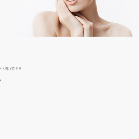
я хирургия
я