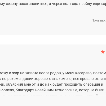
му сезону восстановиться, а через пол года пройду еще к
Полезно:
ожу и жир на животе после родов, у меня кесарево, поэто
 по рекомендации хорошего знакомого, все прошло отличн
к, объяснил мне от и до как будет проходить операция и
е болело, благодаря новейшим технологиям, которые были
ом мало понимаю, главное результат меня порадовал. Визу
упругой и подтянутой! Я довольна!