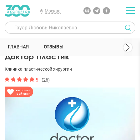
Москва
300 Экспертов
Клиники
Доктор Пластик
Отзывы
ГЛАВНАЯ
ОТЗЫВЫ
Доктор Пластик
Клиника пластической хирургии
5
(26)
высокий
рейтинг