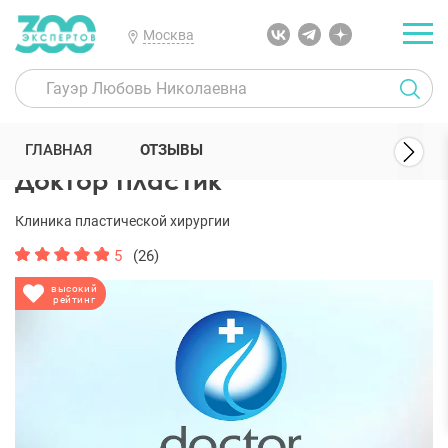
Москва
300 Экспертов
Клиники
Доктор Пластик
Отзывы
ГЛАВНАЯ
ОТЗЫВЫ
Доктор Пластик
Клиника пластической хирургии
5
(26)
высокий
рейтинг