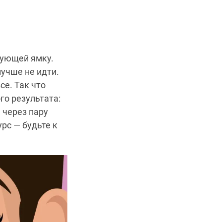
зующей ямку.
лучше не идти.
се. Так что
го результата:
 через пару
рс — будьте к