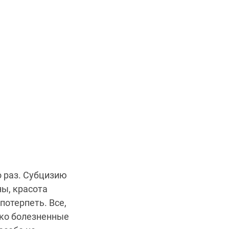
о раз. Субцизию
ны, красота
потерпеть. Все,
ько болезненные