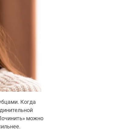
убцами. Когда
единительной
«Починить» можно
сильнее.