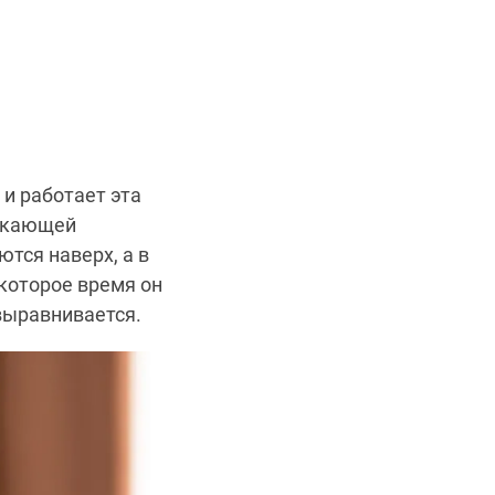
 и работает эта
секающей
тся наверх, а в
которое время он
выравнивается.