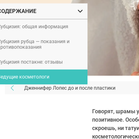
СОДЕРЖАНИЕ
Субцизия: общая информация
Субцизия рубца — показания и
противопоказания
Субцизия постакне: отзывы
Ведущие косметологи
Дженнифер Лопес до и после пластики
Говорят, шрамы 
позитивное. Особ
скроешь, ни тату
косметологически