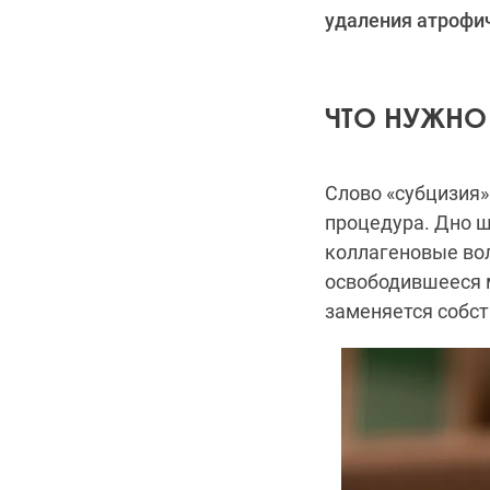
удаления атрофич
ЧТО НУЖНО
Слово «субцизия»
процедура. Дно 
коллагеновые вол
освободившееся 
заменяется собс