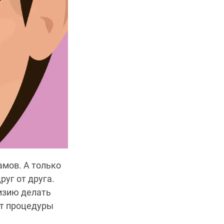
амов. А только
уг от друга.
цизию делать
от процедуры