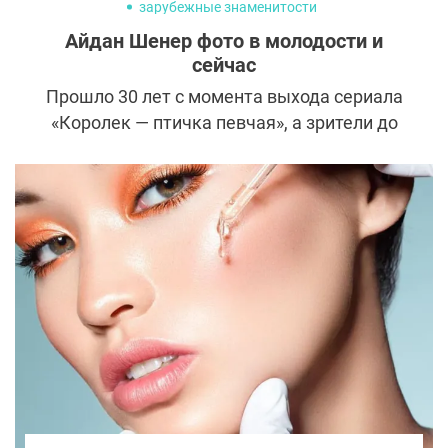
зарубежные знаменитости
Айдан Шенер фото в молодости и
сейчас
Прошло 30 лет с момента выхода сериала
«Королек — птичка певчая», а зрители до
сих пор помнят и любят прекрасную
Фериде в исполнении Айдан Шенер. Как
сейчас выглядит знаменитая турецкая
актриса Айдан Шенер?