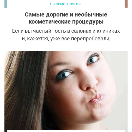
косметология
Самые дорогие и необычные
косметические процедуры
Если вы частый гость в салонах и клиниках
и, кажется, уже все перепробовали,
индустрии красоты все равно есть, чем вас
удивить. Перечень услуг регулярно
пополняется необычными и
чудодейственными бьюти-ритуалами.
Рассказываем о самых редких и
дорогостоящих процедурах, которые
недавно появились в арсенале
косметологов.