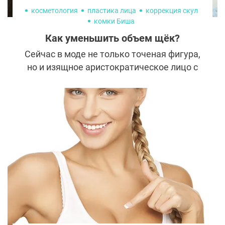
косметология
пластика лица
коррекция скул
комки Биша
Как уменьшить объем щёк?
Сейчас в моде не только точеная фигура,
но и изящное аристократическое лицо с
красиво выделенными скулами. К
сожалению, такие черты далеко не всегда
достаются от природы, и даже худенькие
девушки могут иметь округлые пухлые
щеки.