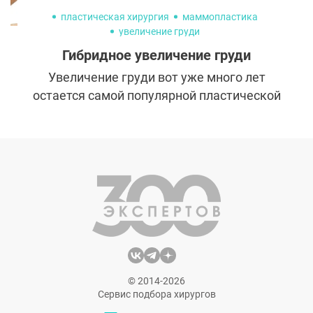
пластическая хирургия
маммопластика
увеличение груди
Гибридное увеличение груди
Увеличение груди вот уже много лет
остается самой популярной пластической
операцией в мире. Существует множество
методик ее проведения, каждая из
которых имеет свои преимущества и
недостатки. Чтобы достичь идеала в
маммопластике, специалисты взяли от них
самое лучшее и создали технологию
гибридного увеличения груди, которая
стала новым трендом.
© 2014-2026
Сервис подбора хирургов