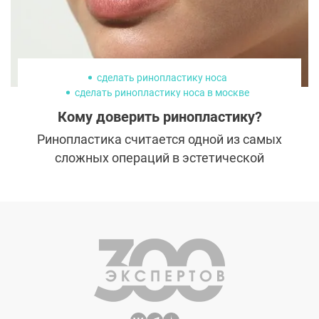
сделать ринопластику носа
сделать ринопластику носа в москве
пластическая хирургия
ринопластика
Кому доверить ринопластику?
Ринопластика считается одной из самых
сложных операций в эстетической
медицине. Пластическому хирургу
приходится работать не только с мягкими,
но и с хрящевыми и костными
структурами. А само вмешательство
подразумевает не только устранение
эстетических дефектов, но и решение
функциональных проблем с дыханием.
Подобные задачи требуют от специалиста