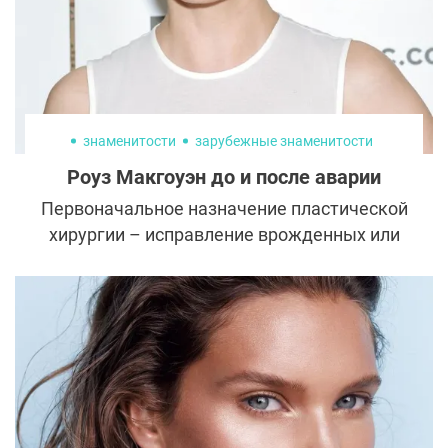
знаменитости
зарубежные знаменитости
Роуз Макгоуэн до и после аварии
Первоначальное назначение пластической
хирургии – исправление врожденных или
приобретенных косметических дефектов.
Со временем пластическая хирургия
превратилась в полноценную индустрию
красоты, и к «пластикам» отправились
пациенты без видимых недостатков.
Однако реконструктивные операции все
так же актуальны, а иногда становятся
единственным способом избавиться от