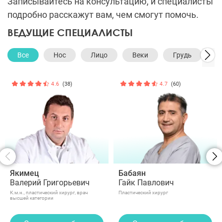
Записывайтесь на консультацию, и специалисты
подробно расскажут вам, чем смогут помочь.
ВЕДУЩИЕ СПЕЦИАЛИСТЫ
Все
Нос
Лицо
Веки
Грудь
Т
4.6
(38)
4.7
(60)
Якимец
Бабаян
Валерий Григорьевич
Гайк Павлович
К.м.н., пластический хирург, врач
Пластический хирург
высшей категории