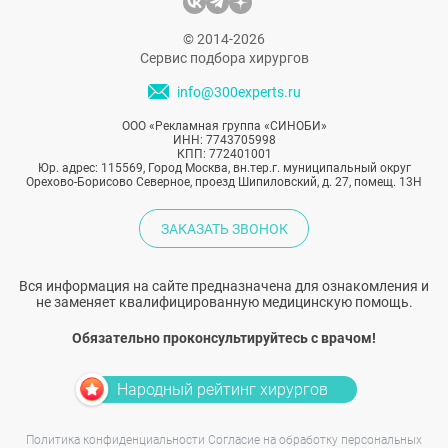
высочайшего мастерства и блестящего
знания анатомии. Поэтому успех пластики
© 2014-2026
носа во многом зависит от выбора
Сервис подбора хирургов
доктора.
info@300experts.ru
ООО «Рекламная группа «СИНОБИ»
ИНН: 7743705998
КПП: 772401001
Юр. адрес: 115569, Город Москва, вн.тер.г. муниципальный округ
Орехово-Борисово Северное, проезд Шипиловский, д. 27, помещ. 13Н
ЗАКАЗАТЬ ЗВОНОК
Вся информация на сайте предназначена для ознакомления и
не заменяет квалифицированную медицинскую помощь.
Обязательно проконсультируйтесь с врачом!
Народный рейтинг хирургов
Политика конфиденциальности
Согласие на обработку персональных