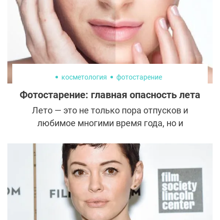
косметология
фотостарение
Фотостарение: главная опасность лета
Лето — это не только пора отпусков и
любимое многими время года, но и
серьезное испытание для нашей кожи. Она
подвергается негативному воздействию
солнечных лучей и теряет
привлекательность, если не позаботиться
о мерах профилактики. Рассказываем, как
не допустить фотостарения и что делать,
если оно уже проявилось.