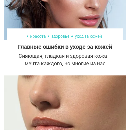
следов травм, как произошло в случае с
голливудской актрисой Роуз Макгоуэн.
красота
здоровье
уход за кожей
Главные ошибки в уходе за кожей
Сияющая, гладкая и здоровая кожа –
мечта каждого, но многие из нас
регулярно совершают ряд ошибок в
ежедневном уходе за ней.