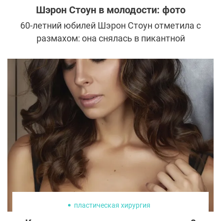
Шэрон Стоун в молодости: фото
60-летний юбилей Шэрон Стоун отметила с
размахом: она снялась в пикантной
фотосессии для The New York Times и
доказала всему миру, что даже в солидном
возрасте запускает у мужчин «основной
инстинкт». Шэрон Стоун, как и в
молодости, не стесняется своего тела и
обезоруживает широкой улыбкой. Какой
бьюти-секрет она знает?
пластическая хирургия