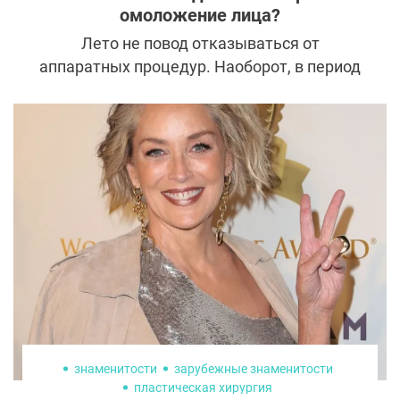
омоложение лица?
Лето не повод отказываться от
аппаратных процедур. Наоборот, в период
повышенной солнечной активности кожа
быстрее стареет и требует
дополнительного ухода, только
максимально бережного. Мы поговорили с
косметологами «АРТ-Клиник» и узнали,
какие омолаживающие процедуры
наиболее безопасны в сезон отпусков.
знаменитости
зарубежные знаменитости
пластическая хирургия