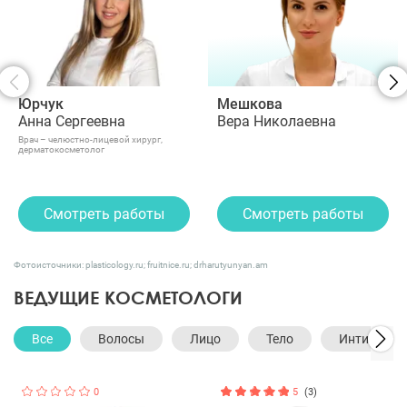
Юрчук
Мешкова
Анна Сергеевна
Вера Николаевна
Врач – челюстно-лицевой хирург,
дерматокосметолог
Смотреть работы
Смотреть работы
Фотоисточники: plasticology.ru; fruitnice.ru; drharutyunyan.am
ВЕДУЩИЕ КОСМЕТОЛОГИ
Все
Волосы
Лицо
Тело
Интимная 
0
5
(3)