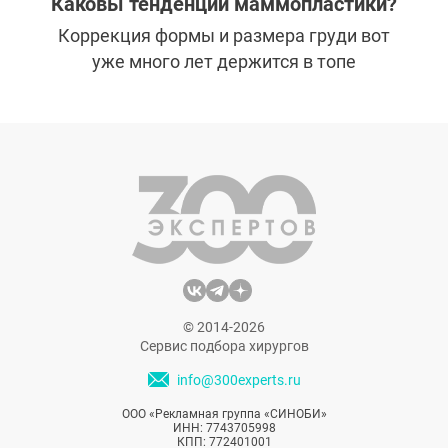
Каковы тенденции маммопластики?
Коррекция формы и размера груди вот
уже много лет держится в топе
популярных пластических операций.
Однако методики установки и сами
импланты постоянно совершенствуются.
То, что было актуально несколько лет
назад быстро уходит в прошлое, а об
инновационных технологиях знают далеко
не все пациентки. Самые актуальные
вопросы о тонкостях современной
маммопластики мы задали пластическому
хирургу, доктору медицинских наук
© 2014-2026
Ковынцеву Андрею Николаевичу.
Сервис подбора хирургов
info@300experts.ru
ООО «Рекламная группа «СИНОБИ»
ИНН: 7743705998
КПП: 772401001