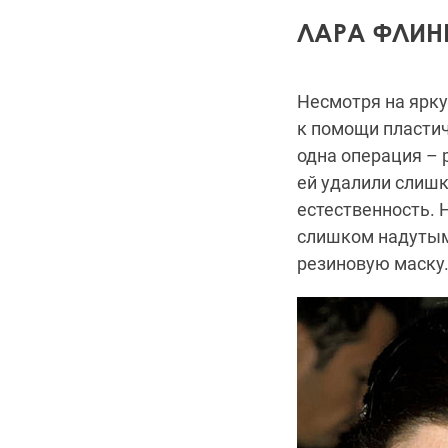
ЛАРА ФЛИН
Несмотря на ярк
к помощи пластич
одна операция – 
ей удалили слишк
естественность. 
слишком надутым
резиновую маску.