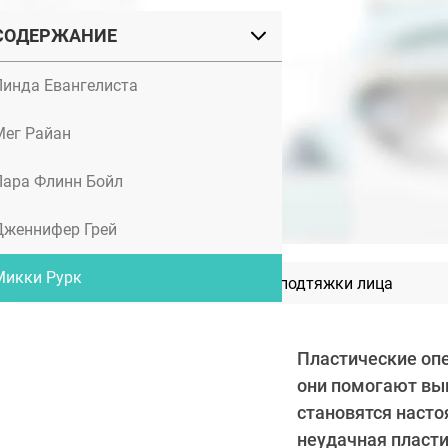
СОДЕРЖАНИЕ
Линда Евангелиста
Мег Райан
Лара Флинн Бойл
Дженнифер Грей
Микки Рурк
Безоперационные методы подтяжки лица
Пластические опе
они помогают выг
становятся насто
неудачная пласти