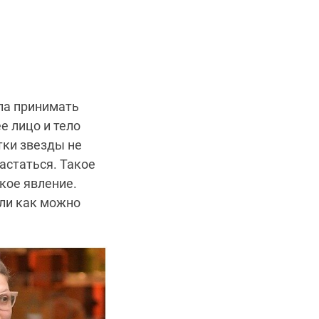
ла принимать
е лицо и тело
тки звезды не
астаться. Такое
кое явление.
али как можно