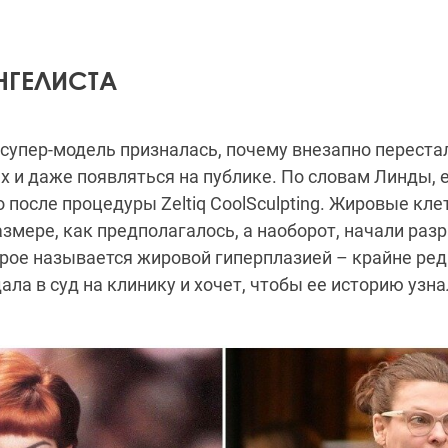
НГЕЛИСТА
супер-модель призналась, почему внезапно переста
х и даже появляться на публике. По словам Линды, е
 после процедуры Zeltiq CoolSculpting. Жировые кле
змере, как предполагалось, а наоборот, начали разр
рое называется жировой гиперплазией – крайне ред
ала в суд на клинику и хочет, чтобы ее историю узн