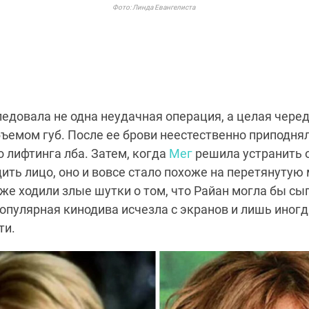
Фото: Линда Евангелиста
ледовала не одна неудачная операция, а целая черед
ъемом губ. После ее брови неестественно приподня
 лифтинга лба. Затем, когда
Мег
решила устранить 
дить лицо, оно и вовсе стало похоже на перетянутую
аже ходили злые шутки о том, что Райан могла бы с
опулярная кинодива исчезла с экранов и лишь иногд
ти.