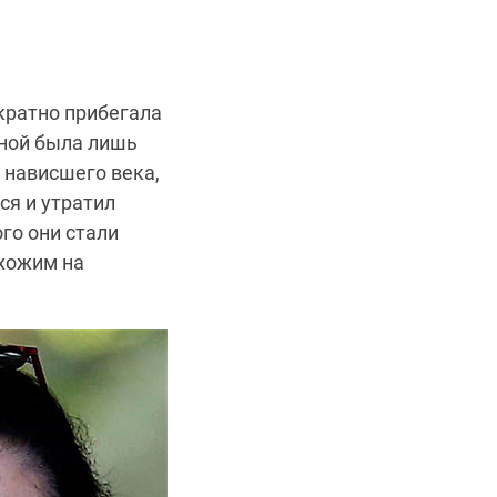
кратно прибегала
чной была лишь
 нависшего века,
ся и утратил
го они стали
хожим на