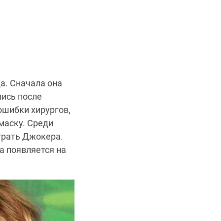
а. Сначала она
лись после
ошибки хирургов,
 маску. Среди
ыграть Джокера.
а появляется на