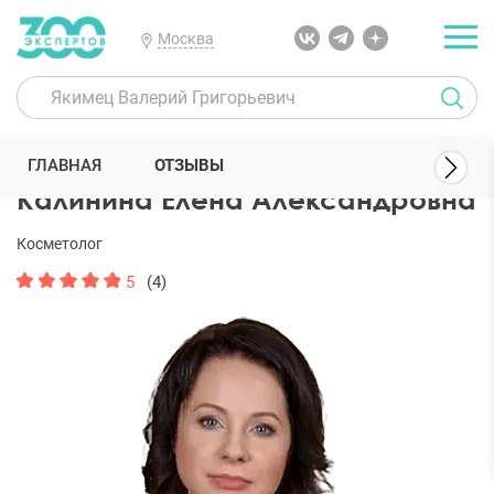
Москва
300 Экспертов
Косметологи
Калинина Елена Александровна
ГЛАВНАЯ
ОТЗЫВЫ
Калинина Елена Александровна
Косметолог
5
(4)