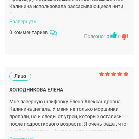
Калинина использовала рассасывающиеся нити
Аптос. Сделала очень хорошо, она прекрасны
косметолог, сразу чувствуется, что специалист
Развернуть
высокого уровня. Очень благодарна ей за
0 комментариев
прекрасный результат!
Полезно:
0
0
Лицо
ХОЛОДНИКОВА ЕЛЕНА
Мне лазерную шлифовку Елена Александровна
Калинина делала. У меня не только морщинки
пропали, но и следы от угрей, которые остались
после подросткового возраста. Я очень рада , что
к ней обратилась. Не зря мне так советовали и
клинику и врача!