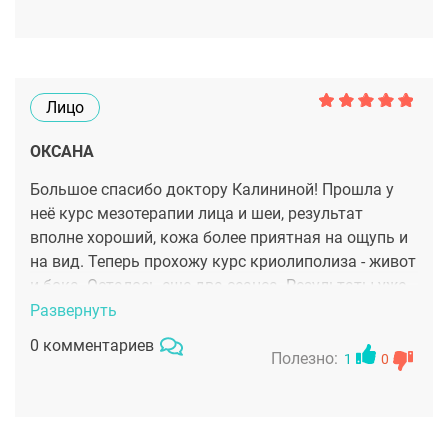
Огромное спасибо !
Лицо
ОКСАНА
Большое спасибо доктору Калининой! Прошла у
неё курс мезотерапии лица и шеи, результат
вполне хороший, кожа более приятная на ощупь и
на вид. Теперь прохожу курс криолиполиза - живот
и бока. Осталось еще два сеанса. Результаты уже
положительные и к весне я буду выглядеть просто
Развернуть
прекрасно!
0 комментариев
Полезно:
1
0