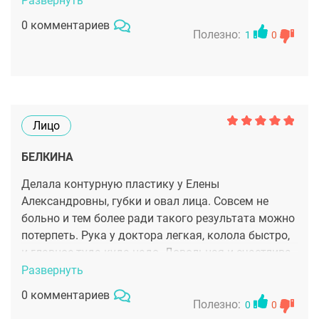
Развернуть
0 комментариев
Полезно:
1
0
Лицо
БЕЛКИНА
Делала контурную пластику у Елены
Александровны, губки и овал лица. Совсем не
больно и тем более ради такого результата можно
потерпеть. Рука у доктора легкая, колола быстро,
и главное туда куда надо. Довольная и счастлива
до безумия таким результатом. Губки просто
Развернуть
супер, аккуратно, натурально и нежно сделаны.
0 комментариев
Овал лица стал более четким, выразительным.
Полезно:
0
0