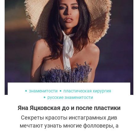
установить правильный распорядок дня.
Но что же на самом деле составляет
хорошую гигиену сна?
знаменитости
пластическая хирургия
русские знаменитости
Яна Яцковская до и после пластики
Секреты красоты инстаграмных див
мечтают узнать многие фолловеры, а
звезды социальных сетей, как правило,