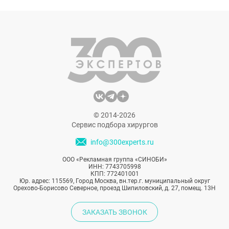
предпочитают отмалчиваться на эту тему.
Но только не Яна Яцковская. Модель
откровенно рассказывает подписчикам об
уходе за внешностью и пластических
операциях и делится подробностями
личной жизни, несмотря на критику.
© 2014-2026
Сервис подбора хирургов
info@300experts.ru
ООО «Рекламная группа «СИНОБИ»
ИНН: 7743705998
КПП: 772401001
Юр. адрес: 115569, Город Москва, вн.тер.г. муниципальный округ
Орехово-Борисово Северное, проезд Шипиловский, д. 27, помещ. 13Н
ЗАКАЗАТЬ ЗВОНОК