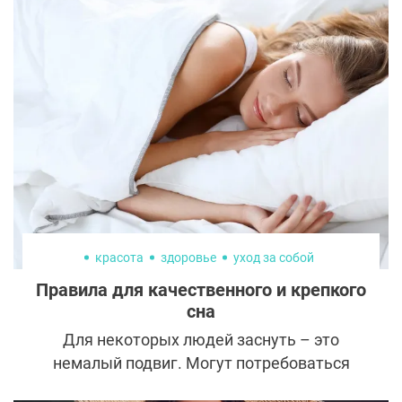
лицо 61-летней актрисы изменилось до
неузнаваемости, и виной тому
некорректная работа хирурга.
красота
здоровье
уход за собой
Правила для качественного и крепкого
сна
Для некоторых людей заснуть – это
немалый подвиг. Могут потребоваться
годы, чтобы освоить привычки и