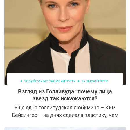
пузыре — холецистэктомия. Полипы —
резекция. Патологическое изменение —
иссечение. Современная гастрохирургия
постепенно меняет философию. На первый
план выходит сохранение
функционирующих тканей и органов, если
это возможно и безопасно для пациента.
зарубежные знаменитости
знаменитости
Взгляд из Голливуда: почему лица
звезд так искажаются?
Еще одна голливудская любимица – Ким
Бейсингер – на днях сделала пластику, чем
невероятно разочаровала поклонников: