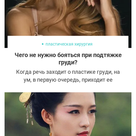
пластическая хирургия
Чего не нужно бояться при подтяжке
груди?
Когда речь заходит о пластике груди, на
ум, в первую очередь, приходит ее
увеличение. Однако существует и другой
способ вернуть бюсту утраченную
молодость и привлекательную форму —
мастопексия. Из-за распространенных
мифов и недостатка информации
пациентки гораздо реже выбирают
операцию без эндопротезирования, и