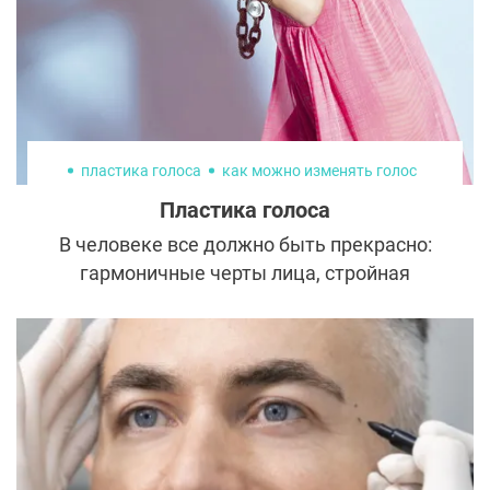
Рассказываем о самых интересных из них.
пластика голоса
как можно изменять голос
Пластика голоса
В человеке все должно быть прекрасно:
гармоничные черты лица, стройная
пропорциональная фигура, гладкая
молодая кожа и... голос, соответствующий
внешности и возрасту. Специалисты
эстетической медицины не могли оставить
без внимания эту важную составляющую
каждого образа и разработали различные
способы коррекции тембра и высоты.