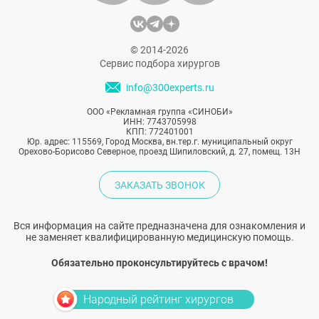
году было выполнено 1,6 млн «мужских»
операций. Рассказываем, почему сильный
пол решается на пластику и на какую
© 2014-2026
именно.
Сервис подбора хирургов
info@300experts.ru
ООО «Рекламная группа «СИНОБИ»
ИНН: 7743705998
КПП: 772401001
Юр. адрес: 115569, Город Москва, вн.тер.г. муниципальный округ
Орехово-Борисово Северное, проезд Шипиловский, д. 27, помещ. 13Н
ЗАКАЗАТЬ ЗВОНОК
Вся информация на сайте предназначена для ознакомления и
не заменяет квалифицированную медицинскую помощь.
Обязательно проконсультируйтесь с врачом!
Народный рейтинг хирургов