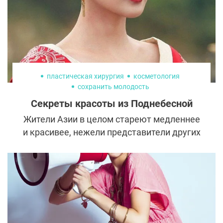
совершенно напрасно. Об особенностях
подтяжки груди без имплантов и
необоснованности многих страхов
рассказывает эксперт, пластический
хирург, кандидат медицинских наук
Дмитрий Александрович Надельсон.
пластическая хирургия
косметология
сохранить молодость
Секреты красоты из Поднебесной
Жители Азии в целом стареют медленнее
и красивее, нежели представители других
рас. Во многом это объясняется удачной
генетикой. Однако в некоторых странах
есть древние рецепты красоты, которые
передаются из поколения в поколение и
помогают продлевать молодость. В Китае
с его традиционной медициной очень
много бьюти-ритуалов и привычек.