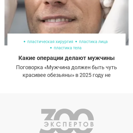
пластическая хирургия
пластика лица
пластика тела
Какие операции делают мужчины
Поговорка «Мужчина должен быть чуть
красивее обезьяны» в 2025 году не
работает. Сейчас представители сильного
пола очень беспокоятся о своей
внешности. Уже никого не удивляет, когда
мужчины интересуются модой и посещают
салоны красоты. Пластику они тоже
делают, причем эта цифра постоянно
растет. Так, только в США и только в 2024