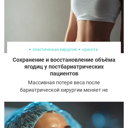
пластическая хирургия
красота
Сохранение и восстановление объёма
ягодиц у постбариатрических
пациентов
Массивная потеря веса после
бариатрической хирургии меняет не
только цифры на весах, но и структуру
тела. Вместе с жировой тканью
уменьшается мышечный объём,
снижается тургор кожи и нарушается
опора мягких тканей. Ягодичная область