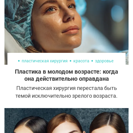
реагирует на эти изменения особенно
заметно. У постбариатрических пациентов
утрата объёма ягодиц носит не только
эстетический, но и функциональный
характер. Поэтому их восстановление
требует иного подхода, чем стандартное
увеличение, с учётом качества тканей и
долгосрочной стабильности результата.
пластическая хирургия
красота
здоровье
Пластика в молодом возрасте: когда
она действительно оправдана
Пластическая хирургия перестала быть
темой исключительно зрелого возраста.
Всё чаще на консультации приходят
пациенты 18-25 лет с конкретными
запросами, визуальными ориентирами из
социальных сетей и уверенностью в том,