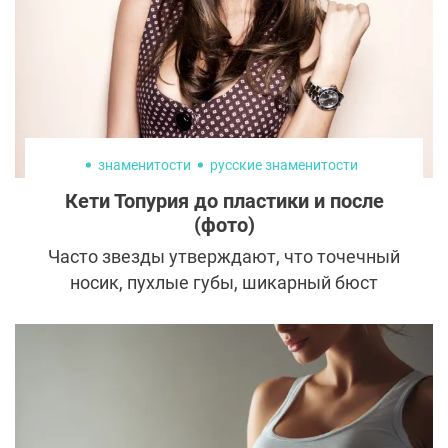
знаменитости
русские знаменитости
Кети Топурия до пластики и после
(фото)
Часто звезды утверждают, что точечный
носик, пухлые губы, шикарный бюст
даровала природа. Лишь немногие
находят смелость признаться, что
идеальная внешность – заслуга
пластической хирургии. Кети Топурия
оказалась в этом меньшинстве.