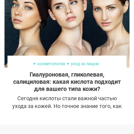
что лучше сделать операцию сейчас.
Однако раннее вмешательство далеко не
всегда является проявлением осознанной
заботы о себе. В ряде случаев оно
становится следствием спешки и
внешнего давления. Чтобы понять, когда
пластика в молодом возрасте
действительно оправдана, важно
разделять медицинские показания,
косметология
уход за лицом
психологические мотивы и модные
Гиалуроновая, гликолевая,
тенденции.
салициловая: какая кислота подходит
для вашего типа кожи?
Сегодня кислоты стали важной частью
ухода за кожей. Но точное знание того, как
они воздействуют на нашу кожу, является
первым и необходимым шагом во
избежание нежелательных реакций и