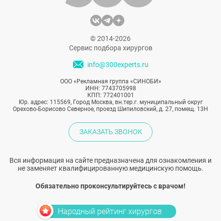
гиалуроновой кислоты, о нем говорят
редко. И сейчас мы исправим эту ошибку
— расскажем, что из себя представляет
© 2014-2026
коэнзим Q10.
Сервис подбора хирургов
info@300experts.ru
ООО «Рекламная группа «СИНОБИ»
ИНН: 7743705998
КПП: 772401001
Юр. адрес: 115569, Город Москва, вн.тер.г. муниципальный округ
Орехово-Борисово Северное, проезд Шипиловский, д. 27, помещ. 13Н
ЗАКАЗАТЬ ЗВОНОК
Вся информация на сайте предназначена для ознакомления и
не заменяет квалифицированную медицинскую помощь.
Обязательно проконсультируйтесь с врачом!
Народный рейтинг хирургов