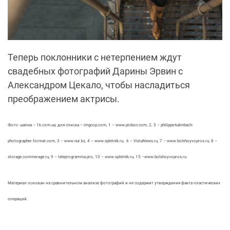
Теперь поклонники с нетерпением ждут
свадебных фотографий Дарины Эрвин с
Александром Цекало, чтобы насладиться
преображением актрисы.
Фото: шапка – 1k.com.ua, для списка – imgcop.com, 1 – www.picbon.com, 2, 5 – philippe-kalmbach-
photographer.format.com, 3 – www.nur.kz, 4 – www.spletnik.ru, 6 – VistaNews.ru, 7 – www.bolshoyvopros.ru, 8 –
storage.commerage.ru, 9 – teleprogramma.pro, 10 – www.spletnik.ru, 15 –www.bolshoyvopros.ru
Материал основан на сравнительном анализе фотографий и не содержит утверждения факта пластических
операций.