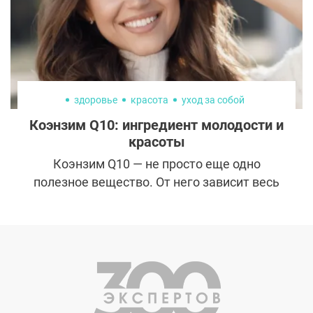
здоровье
красота
уход за собой
Коэнзим Q10: ингредиент молодости и
красоты
Коэнзим Q10 — не просто еще одно
полезное вещество. От него зависит весь
организм: коэнзим поставляет клеточную
энергию, необходимую для печени,
сердца, почек и других органов. А
здоровье и внешний вид тесно связаны.
Поэтому коэнзим также играет ключевую
роль в сохранении молодости и красоты.
Но, в отличие от коллагена или