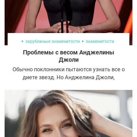
глаз. А если есть проблема, то у
специалистов найдется и несколько
способов ее решения.
зарубежные знаменитости
знаменитости
Проблемы с весом Анджелины
Джоли
Обычно поклонники пытаются узнать все о
диете звезд. Но Анджелина Джоли,
которая сегодня при росте 170 см весит
всего 47 кг, не вызывает зависти и
восхищения. Фанаты пытаются узнать
истинные причины резкой потери веса
звезды и настоятельно просят ее пройти
лечение.