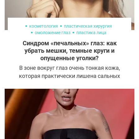
косметология
пластическая хирургия
омоложение глаз
пластика лица
Синдром «печальных» глаз: как
убрать мешки, темные круги и
опущенные уголки?
В зоне вокруг глаз очень тонкая кожа,
которая практически лишена сальных
желез. Поэтому трудно встретить
человека, у которого от природы эта зона
выглядит идеально. Но есть люди,
которым не повезло особенно сильно, их
взгляд портят сразу все возможные
дефекты. В косметологии это явление
получило название синдром «печальных»