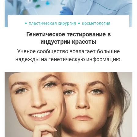
пластическая хирургия
косметология
Генетическое тестирование в
индустрии красоты
Ученое сообщество возлагает большие
надежды на генетическую информацию.
На основе тестов ДНК врачи выявляют
основные риски для здоровья и дают
рекомендации для предотвращения
развития некоторых заболеваний.
Эстетическая медицина тоже обратила
свое внимание на генетический паспорт
пациента и его помощь при выборе
косметологических процедур и
пластических операций.