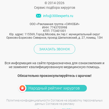
не ее достижения интересуют публику.
© 2014-2026
Сервис подбора хирургов
info@300experts.ru
ООО «Рекламная группа «СИНОБИ»
ИНН: 7743705998
КПП: 772401001
Юр. адрес: 115569, Город Москва, вн.тер.г. муниципальный округ
Орехово-Борисово Северное, проезд Шипиловский, д. 27, помещ. 13Н
ЗАКАЗАТЬ ЗВОНОК
Вся информация на сайте предназначена для ознакомления и
не заменяет квалифицированную медицинскую помощь.
Обязательно проконсультируйтесь с врачом!
Народный рейтинг хирургов
Политика конфиденциальности
Согласие на обработку персональных
данных
Согласие на рекламу