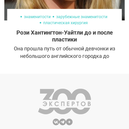
знаменитости
зарубежные знаменитости
пластическая хирургия
Рози Хантингтон-Уайтли до и после
пластики
Она прошла путь от обычной девчонки из
небольшого английского городка до
«ангела» Victoria’s Secret, охомутала
«боевого» красавчика Джейсона Стейтема
и, родив ему первенца, быстро вернулась
на подиум. Рози Хантингтон-Уайтли
полностью оправдывает свое цветочное
имя: первое, что бросается при взгляде на
ее фото– пухлые и яркие, как бутоны роз,
губы. И именно внешность Рози
Хантингтон-Уайтли до и после пластики, а