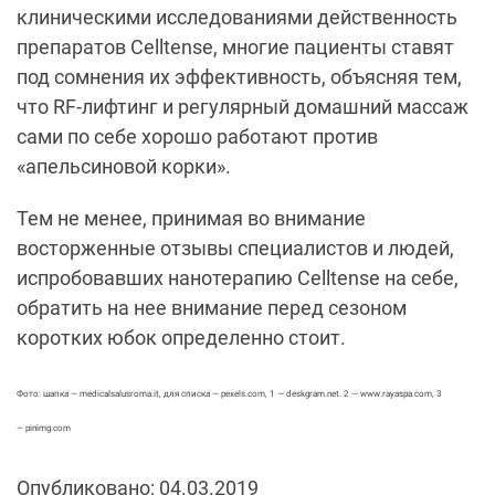
клиническими исследованиями действенность
препаратов Celltense, многие пациенты ставят
под сомнения их эффективность, объясняя тем,
что RF-лифтинг и регулярный домашний массаж
сами по себе хорошо работают против
«апельсиновой корки».
Тем не менее, принимая во внимание
восторженные отзывы специалистов и людей,
испробовавших нанотерапию Celltense на себе,
обратить на нее внимание перед сезоном
коротких юбок определенно стоит.
Фото: шапка — medicalsalusroma.it, для списка — pexels.com, 1 — deskgram.net. 2 — www.rayaspa.com, 3
— pinimg.com
Опубликовано: 04.03.2019