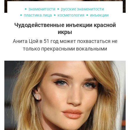
знаменитости
русские знаменитости
пластика лица
косметология
инъекции
ботокс
омоложение лица
Чудодейственные инъекции красной
икры
Анита Цой в 51 год может похвастаться не
только прекрасными вокальными
данными, но и гладкой упругой кожей.
Кроме того, она утверждает, что никогда
не прибегала к услугам пластических
хирургов. Все дело, по заверениям певицы,
в «чудодейственных инъекциях,
основанных на ДНК лососевых рыб».
Рассказываем о том, что это за волшебное
средство.