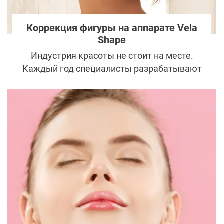
Коррекция фигуры на аппарате Vela
Shape
Индустрия красоты не стоит на месте.
Каждый год специалисты разрабатывают
новые способы, приспособления и
методики для преображения внешности.
Одним из таких инновационных
инструментов для изменения фигуры в
лучшую сторону является аппарат Vela
Shape Syneron. В чем преимущества и
недостатки аппаратного похудения?