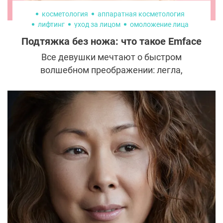
косметология
аппаратная косметология
лифтинг
уход за лицом
омоложение лица
Подтяжка без ножа: что такое Emface
Все девушки мечтают о быстром
волшебном преображении: легла,
проснулась — и красивая. Лучший эффект
дает пластическая операция, но, увы,
длительный и болезненный
восстановительный период никто не
отменял. Отчасти поэтому современная
косметология вышла на невероятный
уровень, и для преображения уже
необязательно ложиться под нож хирурга.
Один из таких случаев — процедура
Emface, подтягивающая лицо за 20 минут.