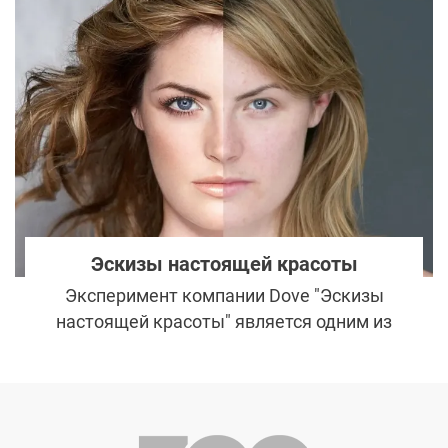
специалисты ей не верят. Уж слишком
радикальная трансформация внешности
произошла за несколько лет. Давайте
посмотрим на фото Регины Тодоренко до и
после, чтобы понять, была ли сделана
пластика.
Эскизы настоящей красоты
Эксперимент компании Dove "Эскизы
настоящей красоты" является одним из
самых известных проектов, направленных
на поднятие самооценки женщин и
изменение их восприятия собственной
внешности.