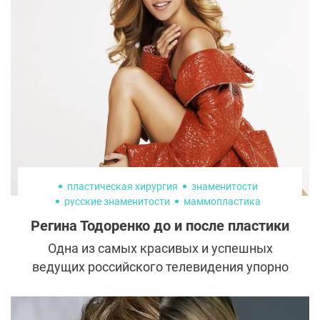
в бикини, служат потрясающими
примерами нестареющей красоты и
жизненной силы.
пластическая хирургия
знаменитости
русские знаменитости
маммопластика
увеличение груди
Регина Тодоренко до и после пластики
Одна из самых красивых и успешных
ведущих российского телевидения упорно
отрицает какие-либо эстетические
операции. Однако публика, да и многие