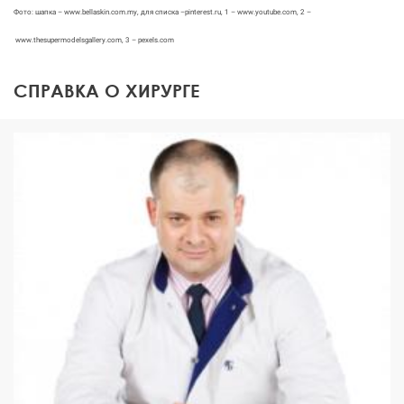
Фото: шапка – www.bellaskin.com.my, для списка –pinterest.ru, 1 – www.youtube.com, 2 –
www.thesupermodelsgallery.com, 3 – pexels.com
СПРАВКА О ХИРУРГЕ