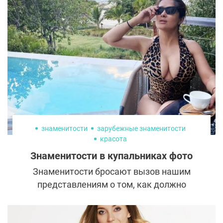
изменения на лице не ограничиваются
только провисанием тканей – меняется
весь лицевой скелет.
знаменитости
зарубежные знаменитости
красота
Знаменитости в купальниках фото
Знаменитости бросают вызов нашим
представлениям о том, как должно
выглядеть старение. Эти 11 женщин,
демонстрирующих свои шикарные фигуры