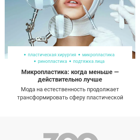
пластическая хирургия
микропластика
ринопластика
подтяжка лица
Микропластика: когда меньше —
действительно лучше
Мода на естественность продолжает
трансформировать сферу пластической
хирургии. Появляется все больше
щадящих методик, которые помогают
сохранить молодость и красоту, не меняя
кардинально черты лица. Одна из таких —
микропластика. Рассказываем, что