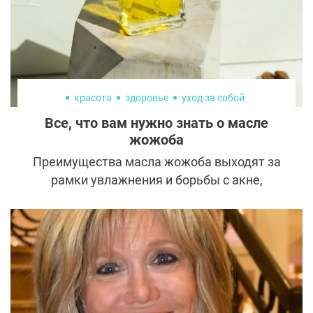
красота
здоровье
уход за собой
Все, что вам нужно знать о масле
жожоба
Преимущества масла жожоба выходят за
рамки увлажнения и борьбы с акне,
поскольку оно подходит всем типам кожи и
может использоваться совместно
практически с любым средством на вашем
туалетном столике.