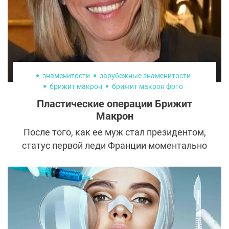
знаменитости
зарубежные знаменитости
брижит макрон
брижит макрон фото
брижит макрон после пластики
Пластические операции Брижит
Макрон
После того, как ее муж стал президентом,
статус первой леди Франции моментально
превратил Брижит Макрон в одну из самых
обсуждаемых персон. Желтая пресса
смакует подробности их романа, ищет
фото Бриджит Макрон в молодости и
строит догадки о ее предполагаемой
пластике.