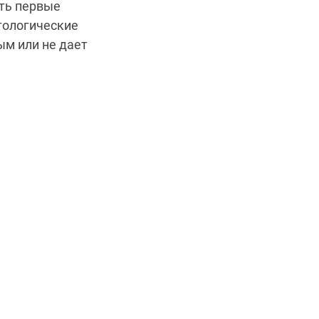
ить первые
тологические
ым или не дает