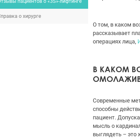
Отзывы пациентов о «3S»-лифтинге
Справка о хирурге
О том, в каком в
рассказывает пл
операциях лица,
В КАКОМ В
ОМОЛАЖИВ
Современные мет
способны действи
пациент. Допуска
мысль о кардинал
выглядеть – это 