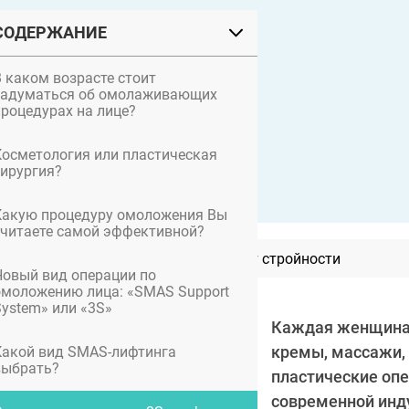
СОДЕРЖАНИЕ
В каком возрасте стоит
задуматься об омолаживающих
процедурах на лице?
Косметология или пластическая
хирургия?
Какую процедуру омоложения Вы
считаете самой эффективной?
Абдоминопластика: секрет стройности
Новый вид операции по
омоложению лица: «SMAS Support
System» или «3S»
Каждая женщина 
кремы, массажи, 
Какой вид SMAS-лифтинга
выбрать?
пластические опе
современной инд