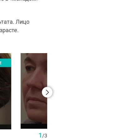
ьтата. Лицо
зрасте.
1
/
3