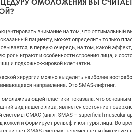
ЦЕДУРУ ОМОЛОЖЕНИЯ ВЫ СЧИТАЕ
ОЙ?
кцентировать внимание на том, что оптимальный ви
оказанный пациенту, может определить только плас
новывается, в первую очередь, на том, какой эффект
ую роль играют и особенности строения лица, и сост
ышц и подкожно-жировой клетчатки.
ческой хирургии можно выделить наиболее востреб
звивающееся направление. Это SMAS-лифтинг.
я омолаживающей пластики показала, что основным
шний вид нашего лица, является состояние поверхн
системы СМАС (англ. SMAS – superficial muscular ap
д кожей и формирует рельеф и контуры лица. Во вр
отслаивает SMAS-систему, перемещает и фиксирует 