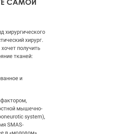
ТЕ САМОЙ
д хирургического
тический хирург.
, хочет получить
ояние тканей:
ованное и
 фактором,
остной мышечно-
oneurotic system),
емя SMAS-
ее в «молодом»