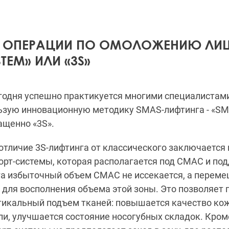
 ОПЕРАЦИИ ПО ОМОЛОЖЕНИЮ ЛИЦ
TEM» ИЛИ «3S»
одня успешно практикуется многими специалистами
льзую инновационную методику SMAS-лифтинга - «SM
ащенно «3S».
тличие 3S-лифтинга от классического заключается 
рт-системы, которая располагается под СМАС и под
а избыточный объем СМАС не иссекается, а переме
 для восполнения объема этой зоны. Это позволяет 
икальный подъем тканей: повышается качество кож
и, улучшается состояние носогубных складок. Кроме