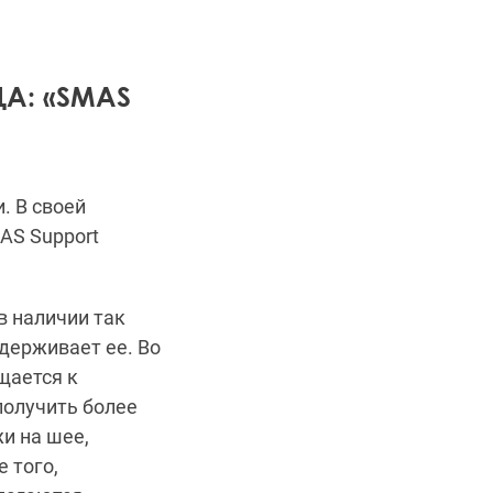
А: «SMAS
. В своей
AS Support
в наличии так
держивает ее. Во
щается к
получить более
и на шее,
 того,