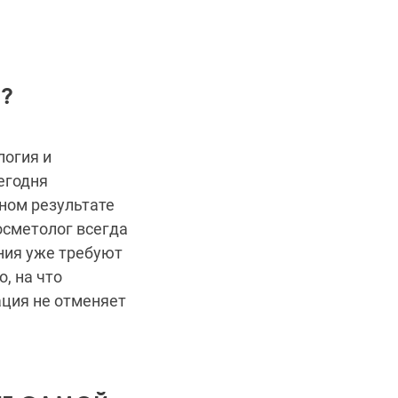
?
логия и
егодня
чном результате
сметолог всегда
ения уже требуют
, на что
ация не отменяет