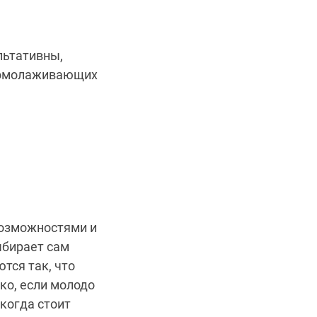
льтативны,
а омолаживающих
озможностями и
ыбирает сам
тся так, что
ко, если молодо
когда стоит