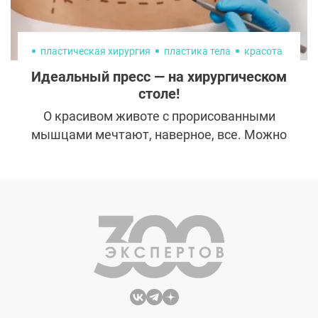
пластическая хирургия
пластика тела
красота
Идеальный пресс — на хирургическом
столе!
О красивом животе с прорисованными
мышцами мечтают, наверное, все. Можно
потеть в спортзале каждый день, но
заветных «кубиков» так и не увидеть.
Неслучайно говорят, что пресс делается не
на тренировке, а на кухне. Впрочем, это
тоже не всем помогает. Или помогает не
до конца — идеала все равно не
получается. Но стараться уже и не всегда
обязательно. В наше время заполучить
роскошный пресс можно и безо всяких