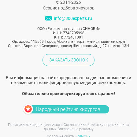
упражнений. Многие (включая
© 2014-2026
знаменитостей) просто убирают жир у
Сервис подбора хирургов
хирурга. Рассказываем, каких результатов
info@300experts.ru
можно ожидать и почему на эту операцию
ООО «Рекламная группа «СИНОБИ»
берут не всех.
ИНН: 7743705998
КПП: 772401001
Юр. адрес: 115569, Город Москва, вн.тер.г. муниципальный округ
Орехово-Борисово Северное, проезд Шипиловский, д. 27, помещ. 13Н
ЗАКАЗАТЬ ЗВОНОК
Вся информация на сайте предназначена для ознакомления и
не заменяет квалифицированную медицинскую помощь.
Обязательно проконсультируйтесь с врачом!
Народный рейтинг хирургов
Политика конфиденциальности
Согласие на обработку персональных
данных
Согласие на рекламу
Создание сайта –
SINOBY