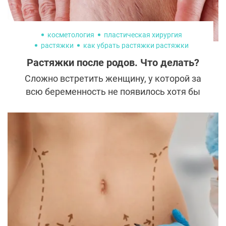
косметология
пластическая хирургия
растяжки
как убрать растяжки растяжки
Растяжки после родов. Что делать?
Сложно встретить женщину, у которой за
всю беременность не появилось хотя бы
одной растяжки. Некрасивые красноватые
полосочки появляются на животе, груди,
бедрах и заставляют многих
комплексовать. При этом существует
мнение, что удалить растяжки совсем
нельзя. Во многом оно соответствует
истине. Но сделать их практически
незаметными можно точно. Рассказываем
о процедурах, которые в этом помогут.