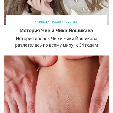
пластическая хирургия
История Чие и Чика Йошикава
История японок Чие и Чики Йошикава
разлетелась по всему миру: к 34 годам
близняшки потратили на пластику 40 млн
иен (около 20 млн рублей) и изменились до
неузнаваемости.