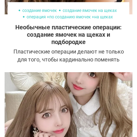
создание ямочек
создание ямочек на щеках
операция +по созданию ямочек +на щеках
щека операция
ямочка подбородок
Необычные пластические операции:
создание ямочек на щеках и
подбородке
Пластические операции делают не только
для того, чтобы кардинально поменять
внешность и омолодиться, но и для
приобретения интересных черт лица. Так,
например, набирает популярность тренд
на ямочки. Как они создаются и для чего
нужны людям? Сейчас расскажем.