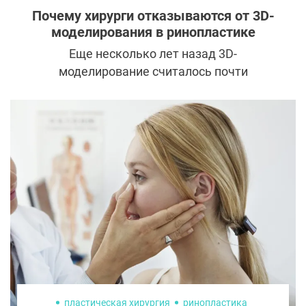
Почему хирурги отказываются от 3D-
моделирования в ринопластике
Еще несколько лет назад 3D-
моделирование считалось почти
обязательной частью консультации по
ринопластике. Пациенту показывали
предполагаемый результат, вращали лицо
в разных плоскостях и создавали
ощущение, что будущую форму носа
можно рассчитать с высокой точностью.
Сегодня все больше опытных
ринохирургов осознанно отказываются от
этой практики. Причина кроется не в
консерватизме, а в накопленном
клиническом опыте.
пластическая хирургия
ринопластика