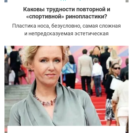
Каковы трудности повторной и
«спортивной» ринопластики?
Пластика носа, безусловно, самая сложная
и непредсказуемая эстетическая
операция. В нашей стране повторные
операции (для исправления результата
неудачной ринопластики) далеко не
редкость. Такие вмешательства более
сложные и рискованные, чем первичная
пластика. Не меньшую проблему
представляют операции носа после
многочисленных травм, так называемого
«носа борца». В обоих случаях потребуется
сложнейшая операция и хирург
высочайшей квалификации, который
способен ее выполнить. Именно такие