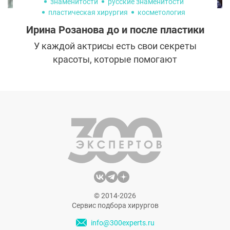
сложные операции носа – одно из
знаменитости
русские знаменитости
пластическая хирургия
косметология
основных направлений работы известного
московского пластического хирурга,
Ирина Розанова до и после пластики
кандидата медицинских наук Тиграна
У каждой актрисы есть свои секреты
Альбертовича Алексаняна.
красоты, которые помогают
привлекательно выглядеть независимо от
возраста, и Ирина Розанова — не
исключение. Как ей удается сохранить
свежее гладкое лицо при такой богатой
профессиональной мимике? — Сейчас
расскажем.
© 2014-2026
Сервис подбора хирургов
info@300experts.ru