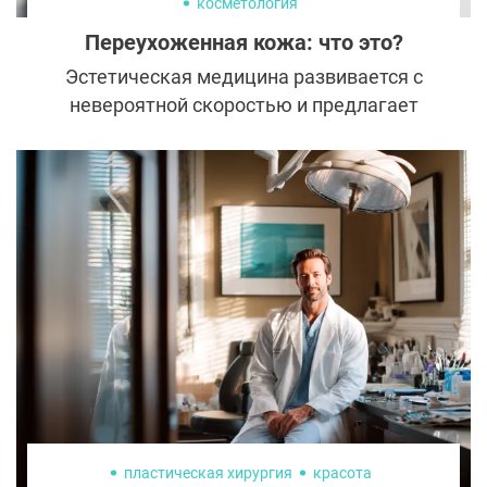
косметология
Переухоженная кожа: что это?
Эстетическая медицина развивается с
невероятной скоростью и предлагает
клиентам массу процедур. Но больше не
значит лучше. Новые возможности
косметологии породили интересный
феномен переухоженной кожи —
характерное состояние от переизбытка
косметических средств и процедур.
пластическая хирургия
красота